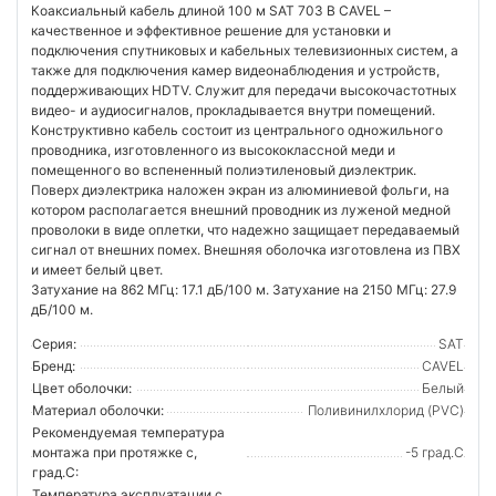
Коаксиальный кабель длиной 100 м SAT 703 B CAVEL –
качественное и эффективное решение для установки и
подключения спутниковых и кабельных телевизионных систем, а
также для подключения камер видеонаблюдения и устройств,
поддерживающих HDTV. Служит для передачи высокочастотных
видео- и аудиосигналов, прокладывается внутри помещений.
Конструктивно кабель состоит из центрального одножильного
проводника, изготовленного из высококлассной меди и
помещенного во вспененный полиэтиленовый диэлектрик.
Поверх диэлектрика наложен экран из алюминиевой фольги, на
котором располагается внешний проводник из луженой медной
проволоки в виде оплетки, что надежно защищает передаваемый
сигнал от внешних помех. Внешняя оболочка изготовлена из ПВХ
и имеет белый цвет.
Затухание на 862 МГц: 17.1 дБ/100 м. Затухание на 2150 МГц: 27.9
дБ/100 м.
Серия:
SAT
Бренд:
CAVEL
Цвет оболочки:
Белый
Материал оболочки:
Поливинилхлорид (PVC)
Рекомендуемая температура
монтажа при протяжке с,
-5 град.C
град.C:
Температура эксплуатации с,