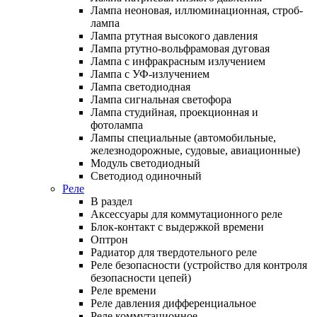
Лампа неоновая, иллюминационная, строб-
лампа
Лампа ртутная высокого давления
Лампа ртутно-вольфрамовая дуговая
Лампа с инфракрасным излучением
Лампа с УФ-излучением
Лампа светодиодная
Лампа сигнальная светофора
Лампа студийная, проекционная и
фотолампа
Лампы специальные (автомобильные,
железнодорожные, судовые, авиационные)
Модуль светодиодный
Светодиод одиночный
Реле
В раздел
Аксессуары для коммутационного реле
Блок-контакт с выдержкой времени
Оптрон
Радиатор для твердотельного реле
Реле безопасности (устройство для контроля
безопасности цепей)
Реле времени
Реле давления дифференциальное
Реле коммутационное