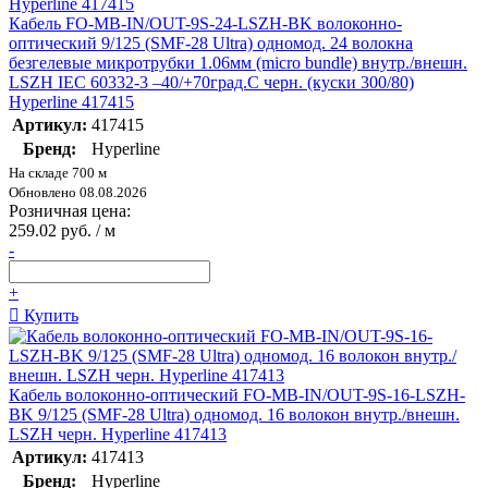
Кабель FO-MB-IN/OUT-9S-24-LSZH-BK волоконно-
оптический 9/125 (SMF-28 Ultra) одномод. 24 волокна
безгелевые микротрубки 1.06мм (micro bundle) внутр./внешн.
LSZH IEC 60332-3 –40/+70град.C черн. (куски 300/80)
Hyperline 417415
Артикул:
417415
Бренд:
Hyperline
На складе 700 м
Обновлено 08.08.2026
Розничная цена:
259.02 руб. / м
-
+
Купить
Кабель волоконно-оптический FO-MB-IN/OUT-9S-16-LSZH-
BK 9/125 (SMF-28 Ultra) одномод. 16 волокон внутр./внешн.
LSZH черн. Hyperline 417413
Артикул:
417413
Бренд:
Hyperline