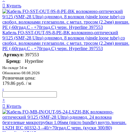
Купить
Кабель FO-SST-OUT-9S-8-PE-BK волоконно-оптический
9/125 (SMF-28 Ultra) одномод. 8 волокон (single loose tube) со
свобод. волокнами гелезаполн. с метал. тросом (2.2мм) внешн.
PE (-60град.C - +70град.C) черн. Hyperline 397553
Артикул:
397553
Бренд:
Hyperline
На складе 54 м
Обновлено 08.08.2026
Розничная цена:
179.86 руб. / м
-
+
Купить