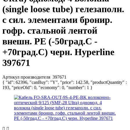
(single loose tube) гелезаполн.
с сил. элементами бронир.
гофр. стальной лентой
внешн. PE (-50град.C -
+70град.C) черн. Hyperline
397671
Артикул производителя
397671
{ "id": 62396, "canBuy": "Y", "price": 142.58, "productQuantity" :
193, "priceOld": 0, "economy": 0, "number": 1 }