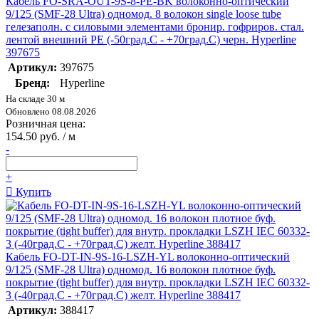
Кабель FO-SRA-OUT-9S-8-PE-BK волоконно-оптический
9/125 (SMF-28 Ultra) одномод. 8 волокон single loose tube
гелезаполн. с силовыми элементами бронир. гофриров. стал.
лентой внешний PE (-50град.C - +70град.C) черн. Hyperline
397675
Артикул:
397675
Бренд:
Hyperline
На складе 30 м
Обновлено 08.08.2026
Розничная цена:
154.50 руб. / м
-
+
Купить
Кабель FO-DT-IN-9S-16-LSZH-YL волоконно-оптический
9/125 (SMF-28 Ultra) одномод. 16 волокон плотное буф.
покрытие (tight buffer) для внутр. прокладки LSZH IEC 60332-
3 (-40град.C - +70град.C) желт. Hyperline 388417
Артикул:
388417