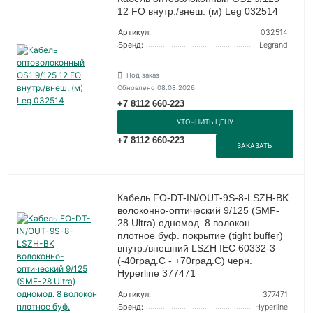
12 FO внутр./внеш. (м) Leg 032514
Артикул:
032514
Бренд:
Legrand
Под заказ
Обновлено 08.08.2026
+7 8112 660-223
УТОЧНИТЬ ЦЕНУ
+7 8112 660-223
ЗАКАЗАТЬ
Кабель FO-DT-IN/OUT-9S-8-LSZH-BK
волоконно-оптический 9/125 (SMF-
28 Ultra) одномод. 8 волокон
плотное буф. покрытие (tight buffer)
внутр./внешний LSZH IEC 60332-3
(-40град.C - +70град.C) черн.
Hyperline 377471
Артикул:
377471
Бренд:
Hyperline