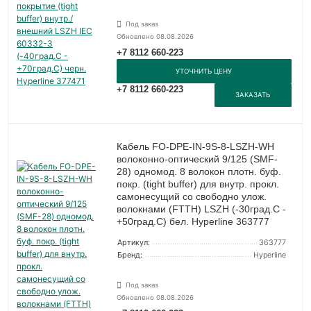
Под заказ
Обновлено 08.08.2026
+7 8112 660-223
УТОЧНИТЬ ЦЕНУ
+7 8112 660-223
ЗАКАЗАТЬ
Кабель FO-DPE-IN-9S-8-LSZH-WH
волоконно-оптический 9/125 (SMF-
28) одномод. 8 волокон плотн. буф.
покр. (tight buffer) для внутр. прокл.
самонесущий со свободно улож.
волокнами (FTTH) LSZH (-30град.C -
+50град.C) бел. Hyperline 363777
Артикул:
363777
Бренд:
Hyperline
Под заказ
Обновлено 08.08.2026