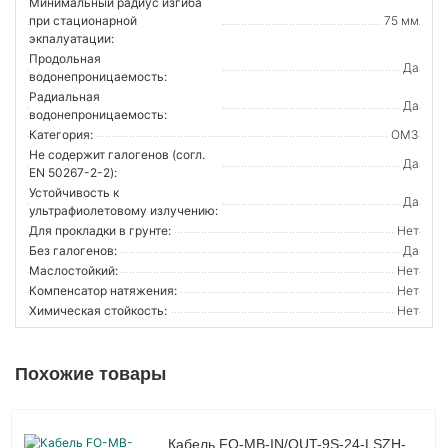
Минимальный радиус изгиба
при стационарной
75 мм
экпалуатации:
Продольная
Да
водонепроницаемость:
Радиальная
Да
водонепроницаемость:
Категория:
OM3
Не содержит галогенов (согл.
Да
EN 50267-2-2):
Устойчивость к
Да
ультрафиолетовому излучению:
Для прокладки в грунте:
Нет
Без галогенов:
Да
Маслостойкий:
Нет
Компенсатор натяжения:
Нет
Химическая стойкость:
Нет
Похожие товары
Кабель FO-MB-IN/OUT-9S-24-LSZH-