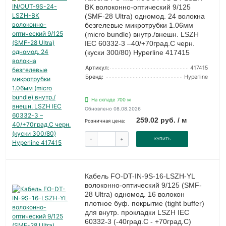
BK волоконно-оптический 9/125
(SMF-28 Ultra) одномод. 24 волокна
безгелевые микротрубки 1.06мм
(micro bundle) внутр./внешн. LSZH
IEC 60332-3 –40/+70град.C черн.
(куски 300/80) Hyperline 417415
Артикул:
417415
Бренд:
Hyperline
На складе 700 м
Обновлено 08.08.2026
259.02 руб. / м
Розничная цена:
-
+
КУПИТЬ
Кабель FO-DT-IN-9S-16-LSZH-YL
волоконно-оптический 9/125 (SMF-
28 Ultra) одномод. 16 волокон
плотное буф. покрытие (tight buffer)
для внутр. прокладки LSZH IEC
60332-3 (-40град.C - +70град.C)