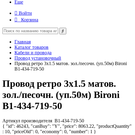
Еще
Войти
Корзина
Главная
Каталог товаров
Кабели и провода
Провод установочный
Провод ретро 3х1.5 матов. зол./песочн. (уп.50м) Bironi
B1-434-719-50
Провод ретро 3х1.5 матов.
зол./песочн. (уп.50м) Bironi
B1-434-719-50
Артикул производителя
B1-434-719-50
{ "id": 46243, "canBuy": "Y", "price": 8063.22, "productQuantity"
: 10, "priceOld": 0, "economy": 0, "number": 1 }