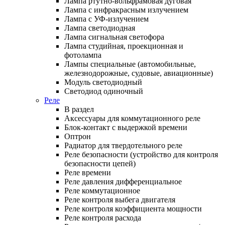
Лампа ртутно-вольфрамовая дуговая
Лампа с инфракрасным излучением
Лампа с УФ-излучением
Лампа светодиодная
Лампа сигнальная светофора
Лампа студийная, проекционная и
фотолампа
Лампы специальные (автомобильные,
железнодорожные, судовые, авиационные)
Модуль светодиодный
Светодиод одиночный
Реле
В раздел
Аксессуары для коммутационного реле
Блок-контакт с выдержкой времени
Оптрон
Радиатор для твердотельного реле
Реле безопасности (устройство для контроля
безопасности цепей)
Реле времени
Реле давления дифференциальное
Реле коммутационное
Реле контроля выбега двигателя
Реле контроля коэффициента мощности
Реле контроля расхода