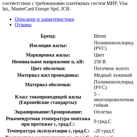
соответствии с требованиями платёжных систем МИР, Visa
Int., MasterCard Europe Sprl, JCB.
Описание и характеристики
Отзывы
Бренд:
Bironi
Поливинилхлорид
Изоляция жилы:
(PVC)
Маркировка жилы:
Цвет
Номинальное напряжение u, кВ:
250 В
Цвет оболочки:
Песочное золото
Материал жил проводника:
Медный луженый
Поливинилхлорид
Материал оболочки:
(PVC)
5 -
Класс токопроводящей жилы
многопроволочная
(Европейские стандарты):
гибкая
Экранирование/Армирование:
Оплетка
Рекомендуемая температура монтажа
0 град.C
при протяжке с, град.C:
Температура эксплуатации с, град.C:
-20 град.C