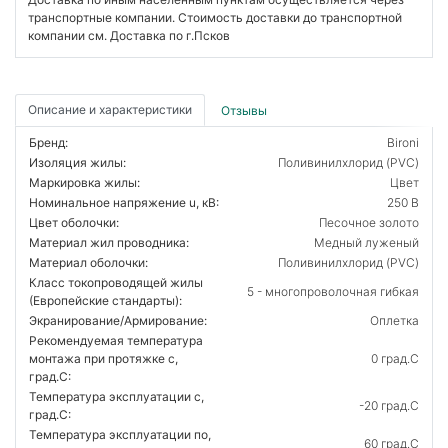
транспортные компании. Стоимость доставки до транспортной
компании см. Доставка по г.Псков
Описание и характеристики
Отзывы
Бренд:
Bironi
Изоляция жилы:
Поливинилхлорид (PVC)
Маркировка жилы:
Цвет
Номинальное напряжение u, кВ:
250 В
Цвет оболочки:
Песочное золото
Материал жил проводника:
Медный луженый
Материал оболочки:
Поливинилхлорид (PVC)
Класс токопроводящей жилы
5 - многопроволочная гибкая
(Европейские стандарты):
Экранирование/Армирование:
Оплетка
Рекомендуемая температура
монтажа при протяжке с,
0 град.C
град.C:
Температура эксплуатации с,
-20 град.C
град.C:
Температура эксплуатации по,
60 град.C