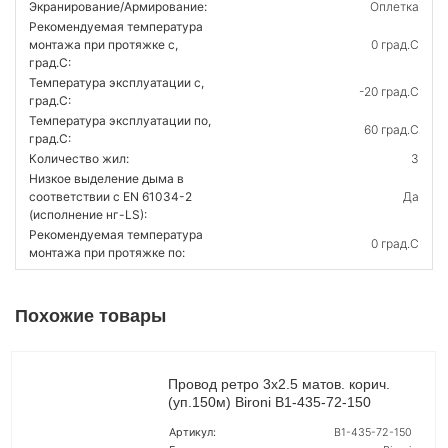
Экранирование/Армирование:
Оплетка
Рекомендуемая температура
монтажа при протяжке с,
0 град.C
град.C:
Температура эксплуатации с,
-20 град.C
град.C:
Температура эксплуатации по,
60 град.C
град.C:
Количество жил:
3
Низкое выделение дыма в
соответствии с EN 61034-2
Да
(исполнение нг-LS):
Рекомендуемая температура
0 град.C
монтажа при протяжке по:
Похожие товары
Провод ретро 3х2.5 матов. корич.
(уп.150м) Bironi B1-435-72-150
Артикул:
B1-435-72-150