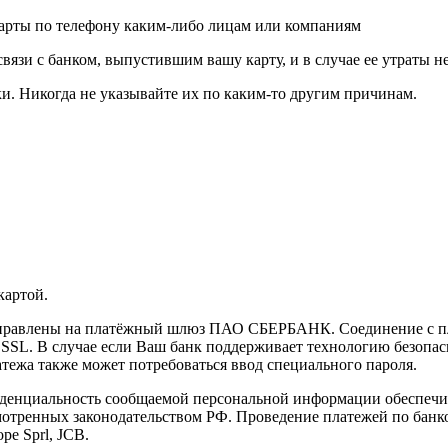
карты по телефону каким-либо лицам или компаниям
связи с банком, выпустившим вашу карту, и в случае ее утраты 
и. Никогда не указывайте их по каким-то другим причинам.
картой.
направлены на платёжный шлюз ПАО СБЕРБАНК. Соединение с п
L. В случае если Ваш банк поддерживает технологию безопасно
латежа также может потребоваться ввод специального пароля.
иденциальность сообщаемой персональной информации обеспеч
мотренных законодательством РФ. Проведение платежей по банко
pe Sprl, JCB.