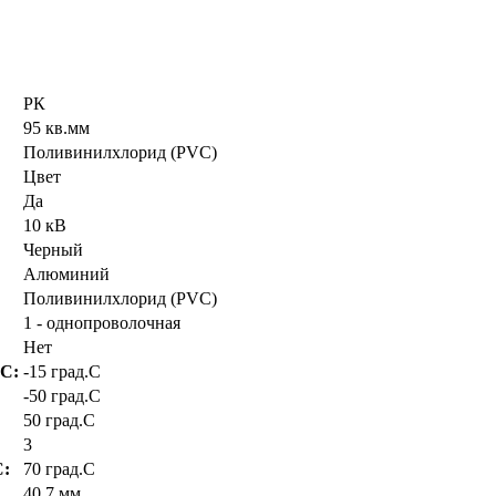
РК
95 кв.мм
Поливинилхлорид (PVC)
Цвет
Да
10 кВ
Черный
Алюминий
Поливинилхлорид (PVC)
1 - однопроволочная
Нет
.C:
-15 град.C
-50 град.C
50 град.C
3
C:
70 град.C
40.7 мм