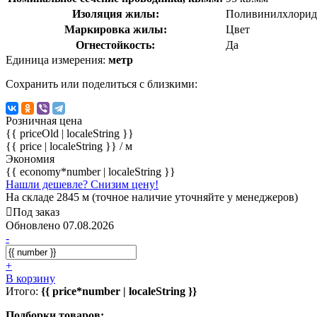
Изоляция жилы:
Поливинилхлорид
Маркировка жилы:
Цвет
Огнестойкость:
Да
Единица измерения:
метр
Сохранить или поделиться с близкими:
Розничная цена
{{ priceOld | localeString }}
{{ price | localeString }}
/ м
Экономия
{{ economy*number | localeString }}
Нашли дешевле? Снизим цену!
На складе 2845 м (точное наличие уточняйте у менеджеров)
Под заказ
Обновлено 07.08.2026
-
+
В корзину
Итого:
{{ price*number | localeString }}
Подборки товаров: