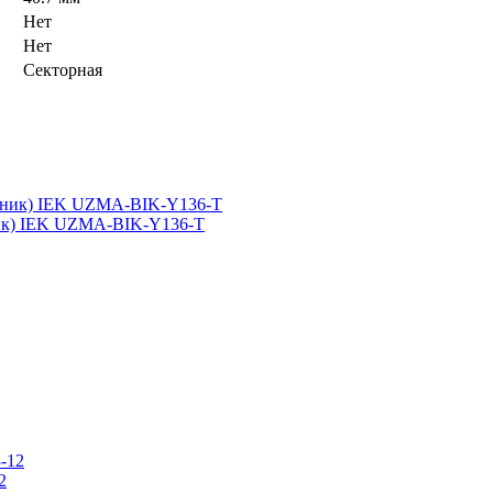
Нет
Нет
Секторная
ник) IEK UZMA-BIK-Y136-T
2