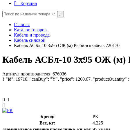
Корзина
Главная
Каталог товаров
Кабели и провода
Кабель силовой
Кабель АСБл-10 3х95 ОЖ (м) Рыбинсккабель 720170
Кабель АСБл-10 3х95 ОЖ (м)
Артикул производителя
676036
{ "id": 19710, "canBuy": "Y", "price": 1200.67, "productQuantity" :
[]
Бренд:
РК
Вес, кг:
4.225
Номинальное сечение проводника, кв.мм:
95 кв.мм