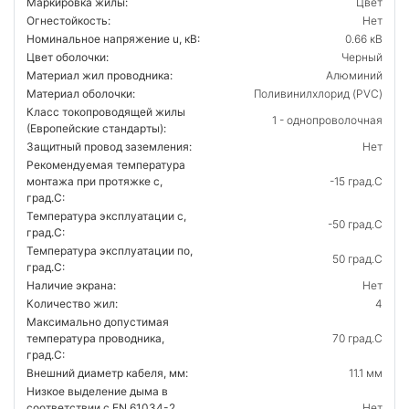
Маркировка жилы:
Цвет
Огнестойкость:
Нет
Номинальное напряжение u, кВ:
0.66 кВ
Цвет оболочки:
Черный
Материал жил проводника:
Алюминий
Материал оболочки:
Поливинилхлорид (PVC)
Класс токопроводящей жилы
1 - однопроволочная
(Европейские стандарты):
Защитный провод заземления:
Нет
Рекомендуемая температура
монтажа при протяжке с,
-15 град.C
град.C:
Температура эксплуатации с,
-50 град.C
град.C:
Температура эксплуатации по,
50 град.C
град.C:
Наличие экрана:
Нет
Количество жил:
4
Максимально допустимая
температура проводника,
70 град.C
град.C:
Внешний диаметр кабеля, мм:
11.1 мм
Низкое выделение дыма в
соответствии с EN 61034-2
Нет