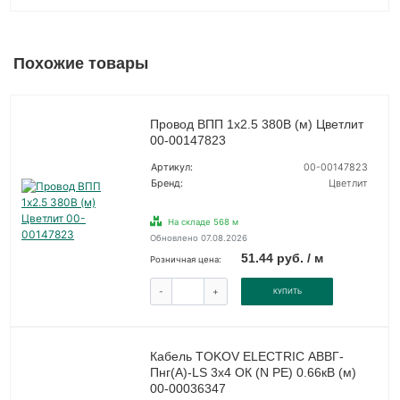
Похожие товары
Провод ВПП 1х2.5 380В (м) Цветлит
00-00147823
Артикул:
00-00147823
Бренд:
Цветлит
На складе 568 м
Обновлено 07.08.2026
51.44 руб. / м
Розничная цена:
-
+
КУПИТЬ
Кабель TOKOV ELECTRIC АВВГ-
Пнг(А)-LS 3х4 ОК (N PE) 0.66кВ (м)
00-00036347