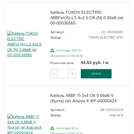
Кабель TOKOV ELECTRIC
АВВГнг(А)-LS 4х2.5 ОК (N) 0.66кВ (м)
00-00036565
Артикул:
00-00036565
Бренд:
TOKOV ELECTRIC КПП
На складе 2147 м
Обновлено 07.08.2026
44.53 руб. / м
Розничная цена:
-
+
КУПИТЬ
Кабель АВВГ-П 3х4 ОК 0.66кВ Ч
(бухта) (м) Альгиз К ФР-00000424
Артикул:
ФР-00000424
Бренд:
Альгиз К
На складе 85 м
Обновлено 07.08.2026