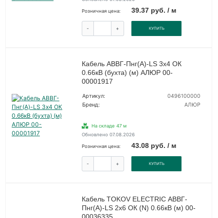
39.37 руб. / м
Розничная цена:
-
+
КУПИТЬ
Кабель АВВГ-Пнг(А)-LS 3х4 ОК
0.66кВ (бухта) (м) АЛЮР 00-
00001917
Артикул:
0496100000
Бренд:
АЛЮР
На складе 47 м
Обновлено 07.08.2026
43.08 руб. / м
Розничная цена:
-
+
КУПИТЬ
Кабель TOKOV ELECTRIC АВВГ-
Пнг(А)-LS 2х6 ОК (N) 0.66кВ (м) 00-
00036335