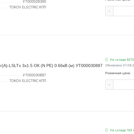
УТ000028390
TOKOV ELECTRIC КПП
-
На складе 827
А)-LSLTx 3х1.5 ОК (N PE) 0.66кВ (м) УТ000030887
Обновлено 07.08.
Розничная цена:
УТ000030887
TOKOV ELECTRIC КПП
-
На складе 163 