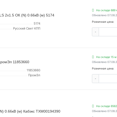
На складе 689 
S 2х1.5 ОК (N) 0.66кВ (м) 5174
Обновлено 07.08.
Розничная цена:
5174
Русский Свет КПП
-
На складе 15 м
 ПромЭл 11853660
Обновлено 07.08.
Розничная цена:
11853660
ПромЭл
-
На складе 6562
N) 0.66кВ (м) Кабэкс ТХМ00194390
Обновлено 07.08.