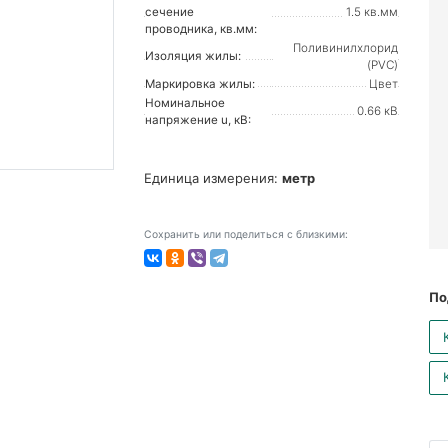
сечение
1.5 кв.мм
проводника, кв.мм:
Поливинилхлорид
Изоляция жилы:
(PVC)
Маркировка жилы:
Цвет
Номинальное
0.66 кВ
напряжение u, кВ:
Единица измерения:
метр
Сохранить или поделиться с близкими:
По