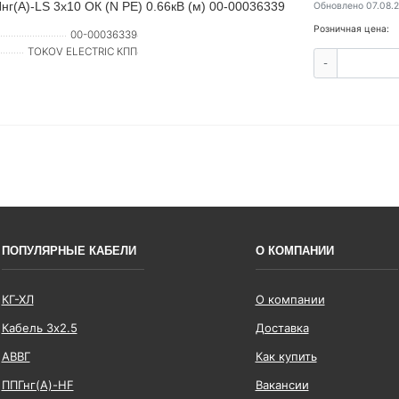
(А)-LS 3х10 ОК (N PE) 0.66кВ (м) 00-00036339
Обновлено 07.08.
Розничная цена:
00-00036339
TOKOV ELECTRIC КПП
-
ПОПУЛЯРНЫЕ КАБЕЛИ
О КОМПАНИИ
КГ-ХЛ
О компании
Кабель 3x2.5
Доставка
АВВГ
Как купить
ППГнг(А)-HF
Вакансии