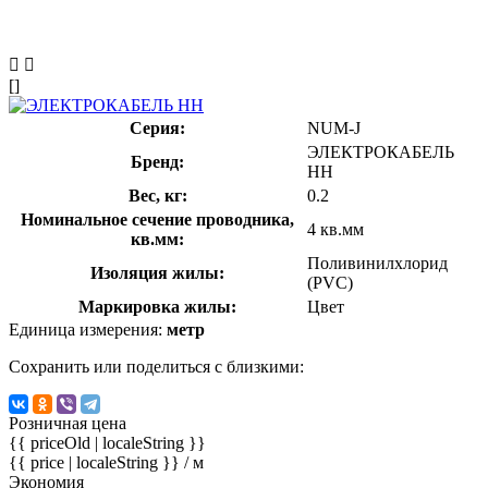
[]
Серия:
NUM-J
ЭЛЕКТРОКАБЕЛЬ
Бренд:
НН
Вес, кг:
0.2
Номинальное сечение проводника,
4 кв.мм
кв.мм:
Поливинилхлорид
Изоляция жилы:
(PVC)
Маркировка жилы:
Цвет
Единица измерения:
метр
Сохранить или поделиться с близкими:
Розничная цена
{{ priceOld | localeString }}
{{ price | localeString }}
/ м
Экономия