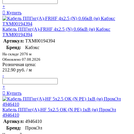
+
Купить
Кабель ППГнг(А)-FRHF 4х2.5 (N) 0.66кВ (м) Кабэкс
ТХМ00194394
Артикул:
ТХМ00194394
Бренд:
Кабэкс
На складе 2076 м
Обновлено 07.08.2026
Розничная цена:
212.90 руб. / м
-
+
Купить
Кабель ППГнг(А)-HF 5х2.5 ОК (N PE) 1кВ (м) ПромЭл
4946410
Артикул:
4946410
Бренд:
ПромЭл