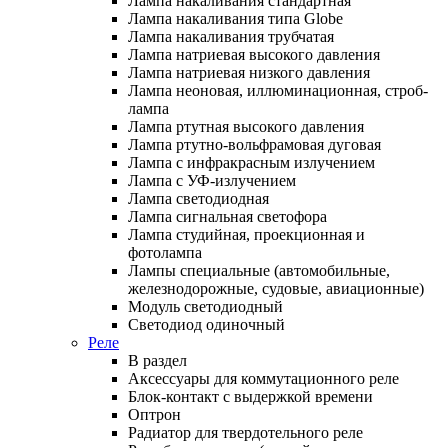
Лампа накаливания стандартная
Лампа накаливания типа Globe
Лампа накаливания трубчатая
Лампа натриевая высокого давления
Лампа натриевая низкого давления
Лампа неоновая, иллюминационная, строб-
лампа
Лампа ртутная высокого давления
Лампа ртутно-вольфрамовая дуговая
Лампа с инфракрасным излучением
Лампа с УФ-излучением
Лампа светодиодная
Лампа сигнальная светофора
Лампа студийная, проекционная и
фотолампа
Лампы специальные (автомобильные,
железнодорожные, судовые, авиационные)
Модуль светодиодный
Светодиод одиночный
Реле
В раздел
Аксессуары для коммутационного реле
Блок-контакт с выдержкой времени
Оптрон
Радиатор для твердотельного реле