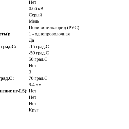
Нет
0.66 кВ
Серый
Медь
Поливинилхлорид (PVC)
рты):
1 - однопроволочная
Да
 град.C:
-15 град.C
-50 град.C
50 град.C
Нет
3
рад.C:
70 град.C
9.4 мм
нение нг-LS):
Нет
Нет
Нет
Круг