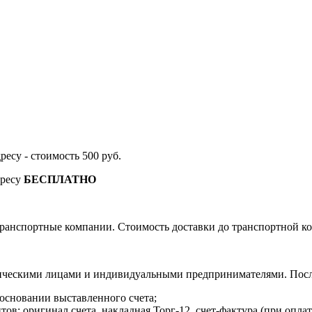
дресу - стоимость 500 руб.
дресу
БЕСПЛАТНО
ранспортные компании. Стоимость доставки до транспортной ко
ическими лицами и индивидуальными предпринимателями. После
 основании выставленного счета;
в: оригинал счета, накладная Торг-12, счет-фактура (при оплат