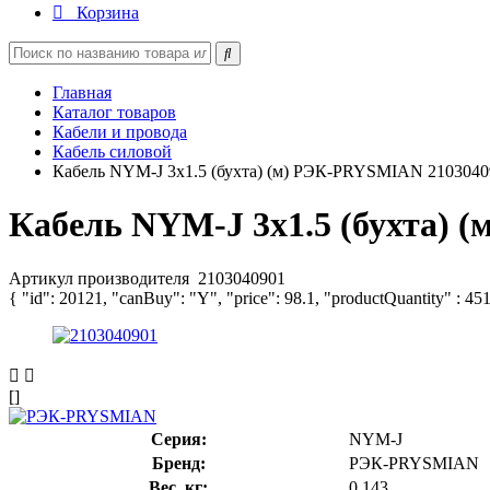
Корзина
Главная
Каталог товаров
Кабели и провода
Кабель силовой
Кабель NYM-J 3х1.5 (бухта) (м) РЭК-PRYSMIAN 2103040
Кабель NYM-J 3х1.5 (бухта) 
Артикул производителя
2103040901
{ "id": 20121, "canBuy": "Y", "price": 98.1, "productQuantity" : 45
[]
Серия:
NYM-J
Бренд:
РЭК-PRYSMIAN
Вес, кг:
0.143