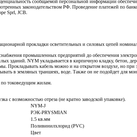
иденциальность сообщаемой персональной информации обеспеч
мотренных законодательством РФ. Проведение платежей по банко
pe Sprl, JCB.
ационарной прокладки осветительных и силовых цепей номинал
оснабжения промышленных предприятий до обеспечения электроп
лых зданий. NYM укладывается в кирпичную кладку, бетон, дере
мы. Прокладывать кабель можно и на открытом воздухе, но при
вать в земляных траншеях, воде. Также он не подойдет для мо
и по токоведущим жилам.
зка с возможностью отреза (не кратно заводской упаковке).
NYM-J
РЭК-PRYSMIAN
1.5 кв.мм
Поливинилхлорид (PVC)
Цвет