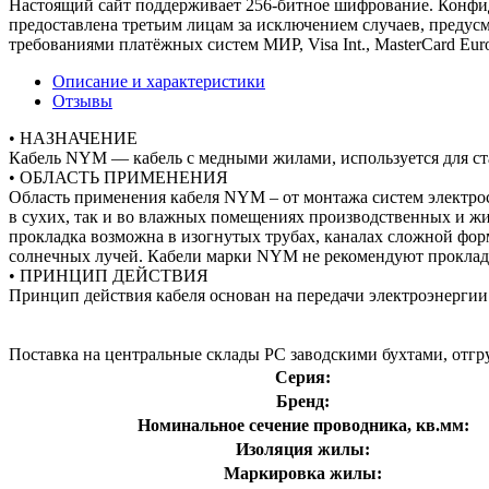
Настоящий сайт поддерживает 256-битное шифрование. Конф
предоставлена третьим лицам за исключением случаев, предус
требованиями платёжных систем МИР, Visa Int., MasterCard Euro
Описание и характеристики
Отзывы
• НАЗНАЧЕНИЕ
Кабель NYM — кабель с медными жилами, используется для ст
• ОБЛАСТЬ ПРИМЕНЕНИЯ
Область применения кабеля NYM – от монтажа систем электр
в сухих, так и во влажных помещениях производственных и жи
прокладка возможна в изогнутых трубах, каналах сложной фор
солнечных лучей. Кабели марки NYM не рекомендуют проклады
• ПРИНЦИП ДЕЙСТВИЯ
Принцип действия кабеля основан на передачи электроэнерги
Поставка на центральные склады РС заводскими бухтами, отгру
Серия:
Бренд:
Номинальное сечение проводника, кв.мм:
Изоляция жилы:
Маркировка жилы: