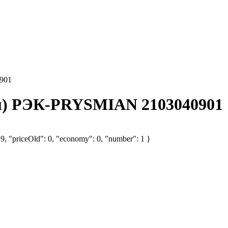
901
(м) РЭК-PRYSMIAN 2103040901
19, "priceOld": 0, "economy": 0, "number": 1 }