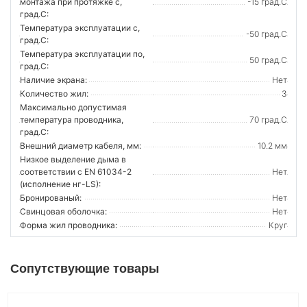
монтажа при протяжке с,
-15 град.C
град.C:
Температура эксплуатации с,
-50 град.C
град.C:
Температура эксплуатации по,
50 град.C
град.C:
Наличие экрана:
Нет
Количество жил:
3
Максимально допустимая
температура проводника,
70 град.C
град.C:
Внешний диаметр кабеля, мм:
10.2 мм
Низкое выделение дыма в
соответствии с EN 61034-2
Нет
(исполнение нг-LS):
Бронированый:
Нет
Свинцовая оболочка:
Нет
Форма жил проводника:
Круг
Сопутствующие товары