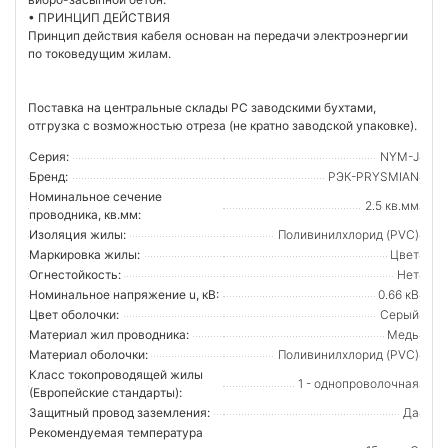
• ПРИНЦИП ДЕЙСТВИЯ
Принцип действия кабеля основан на передачи электроэнергии
по токоведущим жилам.
Поставка на центральные склады РС заводскими бухтами,
отгрузка с возможностью отреза (не кратно заводской упаковке).
Серия:
NYM-J
Бренд:
РЭК-PRYSMIAN
Номинальное сечение
2.5 кв.мм
проводника, кв.мм:
Изоляция жилы:
Поливинилхлорид (PVC)
Маркировка жилы:
Цвет
Огнестойкость:
Нет
Номинальное напряжение u, кВ:
0.66 кВ
Цвет оболочки:
Серый
Материал жил проводника:
Медь
Материал оболочки:
Поливинилхлорид (PVC)
Класс токопроводящей жилы
1 - однопроволочная
(Европейские стандарты):
Защитный провод заземления:
Да
Рекомендуемая температура