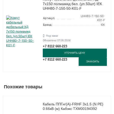
7х150 полиамид бел. (уп.50шт) IEK
UHH80-7-150-50-K01-F
UHH80-7-150-50-
Артикул:
K01-F
Бренд:
IEK
Под заказ
Обновлено 07.08.2026
+7 8112 660-223
УТОЧНИТЬ ЦЕНУ
+7 8112 660-223
ЗАКАЗАТЬ
Похожие товары
Кабель ППГнг(А)-FRHF 3х1.5 (N PE)
0.66кВ (м) Кабэкс ТХМ00194392