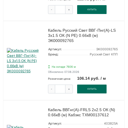
-
+
КУПИТЬ
Кабель Русский Свет ВВГ-Пнг(А)-LS
3х1.5 ОК (N PE) 0.66кВ (м)
ЭК000092765
Артикул:
ЭК000092765
Бренд:
Русский Свет КПП
На складе 7606 м
Обновлено 07.08.2026
106.14 руб. / м
Розничная цена:
-
+
КУПИТЬ
Кабель ВВГнг(А)-FRLS 2х2.5 ОК (N)
0.66кВ (м) Кабэкс ТХМ00137612
Артикул:
403825А