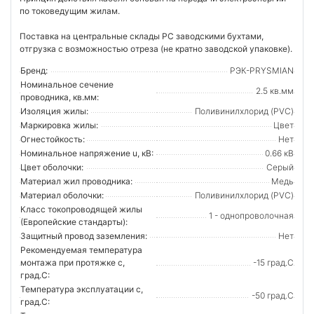
по токоведущим жилам.
Поставка на центральные склады РС заводскими бухтами,
отгрузка с возможностью отреза (не кратно заводской упаковке).
Бренд:
РЭК-PRYSMIAN
Номинальное сечение
2.5 кв.мм
проводника, кв.мм:
Изоляция жилы:
Поливинилхлорид (PVC)
Маркировка жилы:
Цвет
Огнестойкость:
Нет
Номинальное напряжение u, кВ:
0.66 кВ
Цвет оболочки:
Серый
Материал жил проводника:
Медь
Материал оболочки:
Поливинилхлорид (PVC)
Класс токопроводящей жилы
1 - однопроволочная
(Европейские стандарты):
Защитный провод заземления:
Нет
Рекомендуемая температура
монтажа при протяжке с,
-15 град.C
град.C:
Температура эксплуатации с,
-50 град.C
град.C: