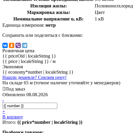
Изоляция жилы:
Поливинилхлорид
Маркировка жилы:
Цвет
Номинальное напряжение u, кВ:
1 кВ
Единица измерения:
метр
Сохранить или поделиться с близкими:
Розничная цена
{{ priceOld | localeString }}
{{ price | localeString }}
/ м
Экономия
{{ economy*number | localeString }}
Нашли дешевле? Снизим цену!
На складе 65 м (точное наличие уточняйте у менеджеров)
Под заказ
Обновлено 08.08.2026
-
+
В корзину
Итого:
{{ price*number | localeString }}
Подборки товаров: