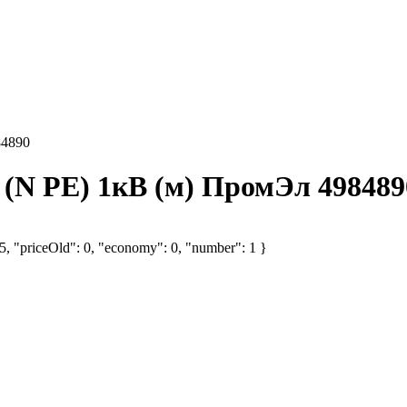
84890
(N PE) 1кВ (м) ПромЭл 498489
65, "priceOld": 0, "economy": 0, "number": 1 }