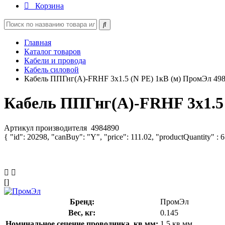
Корзина
Главная
Каталог товаров
Кабели и провода
Кабель силовой
Кабель ППГнг(А)-FRHF 3х1.5 (N PE) 1кВ (м) ПромЭл 49
Кабель ППГнг(А)-FRHF 3х1.5 
Артикул производителя
4984890
{ "id": 20298, "canBuy": "Y", "price": 111.02, "productQuantity" : 
[]
Бренд:
ПромЭл
Вес, кг:
0.145
Номинальное сечение проводника, кв.мм:
1.5 кв.мм