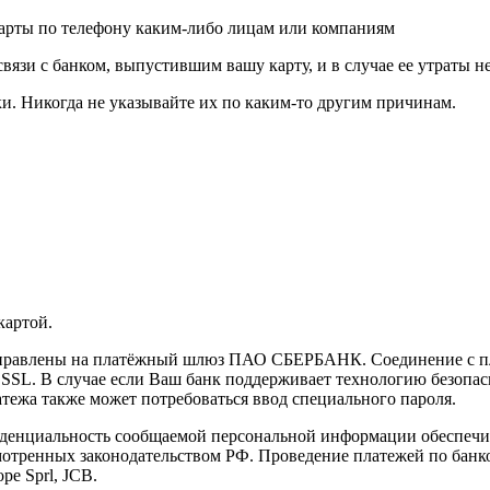
карты по телефону каким-либо лицам или компаниям
связи с банком, выпустившим вашу карту, и в случае ее утраты 
и. Никогда не указывайте их по каким-то другим причинам.
картой.
направлены на платёжный шлюз ПАО СБЕРБАНК. Соединение с п
L. В случае если Ваш банк поддерживает технологию безопасно
латежа также может потребоваться ввод специального пароля.
иденциальность сообщаемой персональной информации обеспеч
мотренных законодательством РФ. Проведение платежей по банко
pe Sprl, JCB.