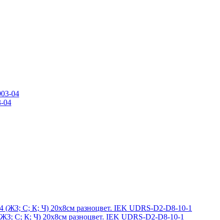
3-04
 (ЖЗ; С; К; Ч) 20х8см разноцвет. IEK UDRS-D2-D8-10-1