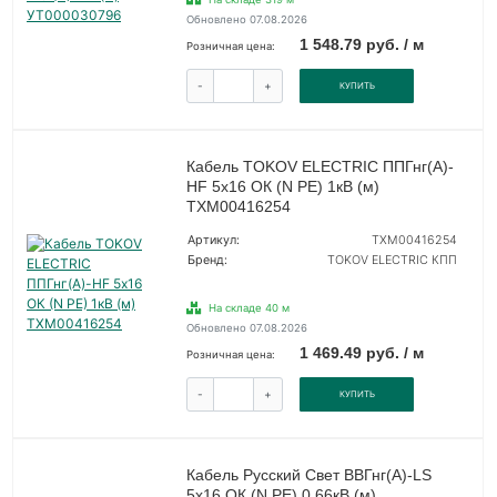
Обновлено 07.08.2026
1 548.79 руб. / м
Розничная цена:
-
+
КУПИТЬ
Кабель TOKOV ELECTRIC ППГнг(А)-
HF 5х16 ОК (N PE) 1кВ (м)
ТХМ00416254
Артикул:
ТХМ00416254
Бренд:
TOKOV ELECTRIC КПП
На складе 40 м
Обновлено 07.08.2026
1 469.49 руб. / м
Розничная цена:
-
+
КУПИТЬ
Кабель Русский Свет ВВГнг(А)-LS
5х16 ОК (N PE) 0.66кВ (м)