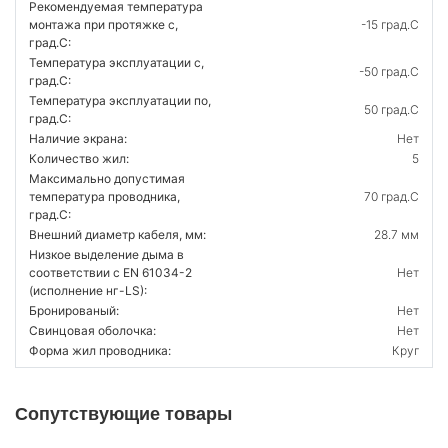
Рекомендуемая температура
монтажа при протяжке с,
-15 град.C
град.C:
Температура эксплуатации с,
-50 град.C
град.C:
Температура эксплуатации по,
50 град.C
град.C:
Наличие экрана:
Нет
Количество жил:
5
Максимально допустимая
температура проводника,
70 град.C
град.C:
Внешний диаметр кабеля, мм:
28.7 мм
Низкое выделение дыма в
соответствии с EN 61034-2
Нет
(исполнение нг-LS):
Бронированый:
Нет
Свинцовая оболочка:
Нет
Форма жил проводника:
Круг
Сопутствующие товары