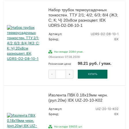
Набор трубок термоусадочных
тонкостен. ТТУ 2/1; 4/2; 6/3; 8/4 (ЖЗ;
С; К; Ч) 20х8см разноцвет. IEK
UDRS-D2-D8-10-1
Артикул:
UDRS-D2-D8-10-1
Бренд:
IEK
На складе 2084 упак.
Обновлено 07.08.2026
98.21 руб. / упак.
Розничная цена:
-
+
КУПИТЬ
Изолента ПВХ 0.18х19мм черн.
(рул.20м) IEK UIZ-20-10-K02
Артикул:
UIZ-20-10-K02
Бренд:
IEK
На складе 59655 шт.