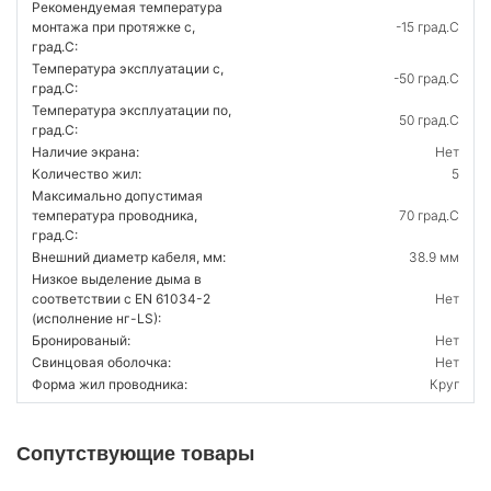
Рекомендуемая температура
монтажа при протяжке с,
-15 град.C
град.C:
Температура эксплуатации с,
-50 град.C
град.C:
Температура эксплуатации по,
50 град.C
град.C:
Наличие экрана:
Нет
Количество жил:
5
Максимально допустимая
температура проводника,
70 град.C
град.C:
Внешний диаметр кабеля, мм:
38.9 мм
Низкое выделение дыма в
соответствии с EN 61034-2
Нет
(исполнение нг-LS):
Бронированый:
Нет
Свинцовая оболочка:
Нет
Форма жил проводника:
Круг
Сопутствующие товары