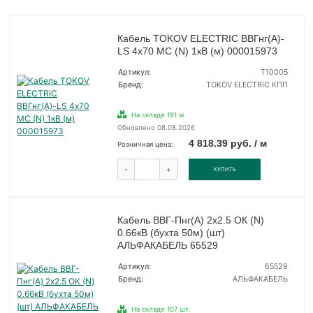
Кабель TOKOV ELECTRIC ВВГнг(А)-
LS 4х70 МС (N) 1кВ (м) 000015973
Артикул:
Т10005
Бренд:
TOKOV ELECTRIC КПП
На складе 191 м
Обновлено 08.08.2026
4 818.39 руб. / м
Розничная цена:
-
+
КУПИТЬ
Кабель ВВГ-Пнг(А) 2х2.5 ОК (N)
0.66кВ (бухта 50м) (шт)
АЛЬФАКАБЕЛЬ 65529
Артикул:
65529
Бренд:
АЛЬФАКАБЕЛЬ
На складе 107 шт.