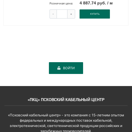
4 887.74 руб. / м
Розничная цена:
-
+
КУПИТЬ
ВОЙТИ
«ПКЦ» ПСКОВСКИЙ КАБЕЛЬНЫЙ ЦЕНТР
«Псковский кабельный центр» - это компания с 15-летним опытом
федеральных и международных поставок кабельной,
электротехнической, светотехнической продукции российских и
зарубежных производителей.