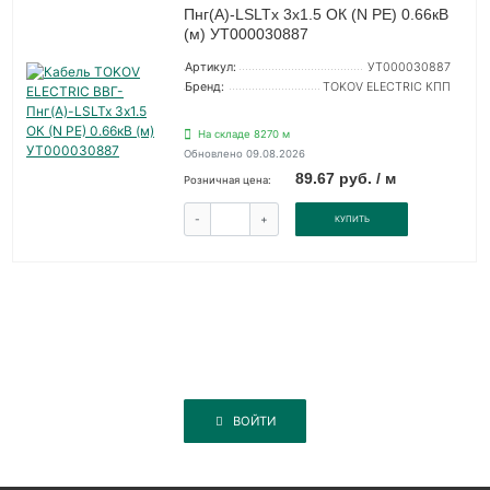
Пнг(А)-LSLTx 3х1.5 ОК (N PE) 0.66кВ
(м) УТ000030887
Артикул:
УТ000030887
Бренд:
TOKOV ELECTRIC КПП
На складе 8270 м
Обновлено 09.08.2026
89.67 руб. / м
Розничная цена:
-
+
КУПИТЬ
ВОЙТИ