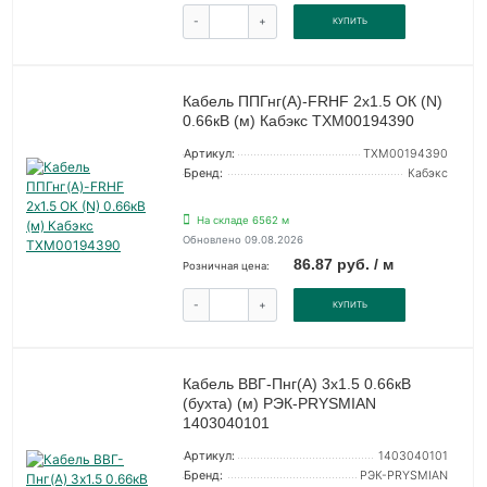
-
+
КУПИТЬ
Кабель ППГнг(А)-FRHF 2х1.5 ОК (N)
0.66кВ (м) Кабэкс ТХМ00194390
Артикул:
ТХМ00194390
Бренд:
Кабэкс
На складе 6562 м
Обновлено 09.08.2026
86.87 руб. / м
Розничная цена:
-
+
КУПИТЬ
Кабель ВВГ-Пнг(А) 3х1.5 0.66кВ
(бухта) (м) РЭК-PRYSMIAN
1403040101
Артикул:
1403040101
Бренд:
РЭК-PRYSMIAN