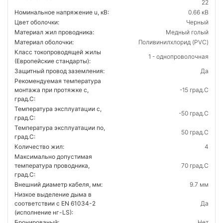
22
Номинальное напряжение u, кВ:
0.66 кВ
Цвет оболочки:
Черный
Материал жил проводника:
Медный голый
Материал оболочки:
Поливинилхлорид (PVC)
Класс токопроводящей жилы
1 - однопроволочная
(Европейские стандарты):
Защитный провод заземления:
Да
Рекомендуемая температура
монтажа при протяжке с,
-15 град.C
град.C:
Температура эксплуатации с,
-50 град.C
град.C:
Температура эксплуатации по,
50 град.C
град.C:
Количество жил:
4
Максимально допустимая
температура проводника,
70 град.C
град.C:
Внешний диаметр кабеля, мм:
9.7 мм
Низкое выделение дыма в
соответствии с EN 61034-2
Да
(исполнение нг-LS):
Бронированый:
Нет