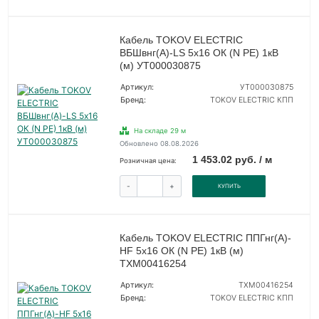
Кабель TOKOV ELECTRIC
ВБШвнг(А)-LS 5х16 ОК (N PE) 1кВ
(м) УТ000030875
Артикул:
УТ000030875
Бренд:
TOKOV ELECTRIC КПП
На складе 29 м
Обновлено 08.08.2026
1 453.02 руб. / м
Розничная цена:
-
+
КУПИТЬ
Кабель TOKOV ELECTRIC ППГнг(А)-
HF 5х16 ОК (N PE) 1кВ (м)
ТХМ00416254
Артикул:
ТХМ00416254
Бренд:
TOKOV ELECTRIC КПП