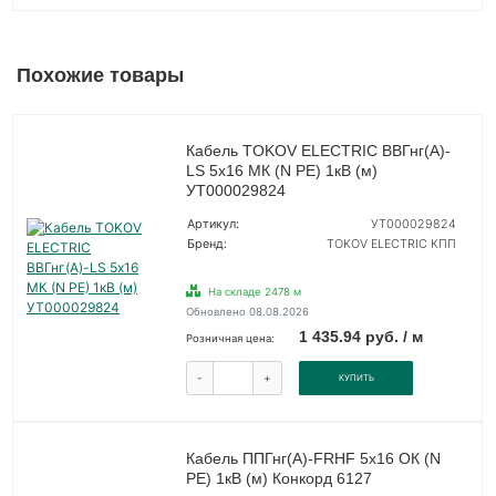
Похожие товары
Кабель TOKOV ELECTRIC ВВГнг(А)-
LS 5х16 МК (N PE) 1кВ (м)
УТ000029824
Артикул:
УТ000029824
Бренд:
TOKOV ELECTRIC КПП
На складе 2478 м
Обновлено 08.08.2026
1 435.94 руб. / м
Розничная цена:
-
+
КУПИТЬ
Кабель ППГнг(А)-FRHF 5х16 ОК (N
PE) 1кВ (м) Конкорд 6127