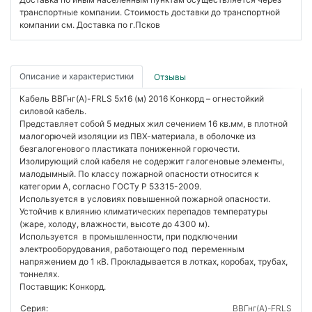
транспортные компании. Стоимость доставки до транспортной
компании см. Доставка по г.Псков
Описание и характеристики
Отзывы
Кабель ВВГнг(А)-FRLS 5х16 (м) 2016 Конкорд – огнестойкий
силовой кабель.
Представляет собой 5 медных жил сечением 16 кв.мм, в плотной
малогорючей изоляции из ПВХ-материала, в оболочке из
безгалогенового пластиката пониженной горючести.
Изолирующий слой кабеля не содержит галогеновые элементы,
малодымный. По классу пожарной опасности относится к
категории А, согласно ГОСТу Р 53315-2009.
Используется в условиях повышенной пожарной опасности.
Устойчив к влиянию климатических перепадов температуры
(жаре, холоду, влажности, высоте до 4300 м).
Используется в промышленности, при подключении
электрооборудования, работающего под переменным
напряжением до 1 кВ. Прокладывается в лотках, коробах, трубах,
тоннелях.
Поставщик: Конкорд.
Серия:
ВВГнг(А)-FRLS