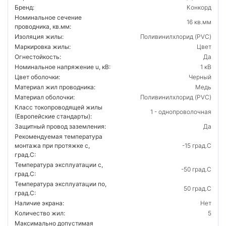
Бренд:
Конкорд
Номинальное сечение
16 кв.мм
проводника, кв.мм:
Изоляция жилы:
Поливинилхлорид (PVC)
Маркировка жилы:
Цвет
Огнестойкость:
Да
Номинальное напряжение u, кВ:
1 кВ
Цвет оболочки:
Черный
Материал жил проводника:
Медь
Материал оболочки:
Поливинилхлорид (PVC)
Класс токопроводящей жилы
1 - однопроволочная
(Европейские стандарты):
Защитный провод заземления:
Да
Рекомендуемая температура
монтажа при протяжке с,
-15 град.C
град.C:
Температура эксплуатации с,
-50 град.C
град.C:
Температура эксплуатации по,
50 град.C
град.C:
Наличие экрана:
Нет
Количество жил:
5
Максимально допустимая