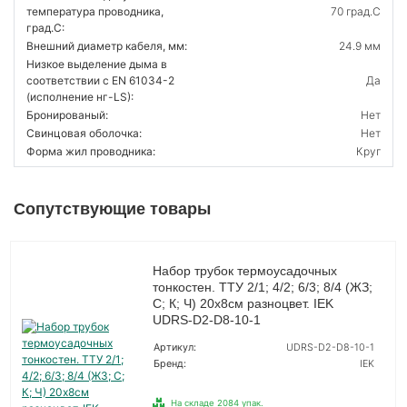
температура проводника,
70 град.C
град.C:
Внешний диаметр кабеля, мм:
24.9 мм
Низкое выделение дыма в
соответствии с EN 61034-2
Да
(исполнение нг-LS):
Бронированый:
Нет
Свинцовая оболочка:
Нет
Форма жил проводника:
Круг
Сопутствующие товары
Набор трубок термоусадочных
тонкостен. ТТУ 2/1; 4/2; 6/3; 8/4 (ЖЗ;
С; К; Ч) 20х8см разноцвет. IEK
UDRS-D2-D8-10-1
Артикул:
UDRS-D2-D8-10-1
Бренд:
IEK
На складе 2084 упак.