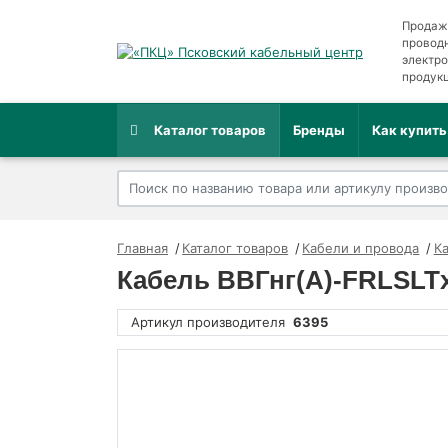
Продаж
провод
электр
продук
Каталог товаров
Бренды
Как купить
Главная
Каталог товаров
Кабели и провода
К
Кабель ВВГнг(А)-FRLSLTx 
Артикул производителя
6395