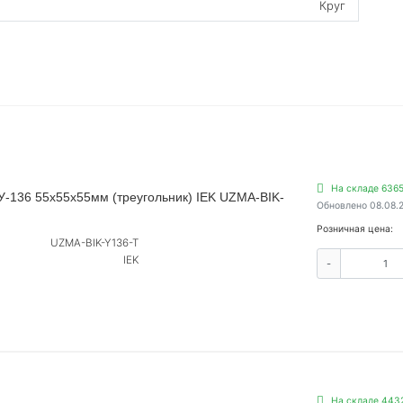
Круг
На складе 6365
У-136 55х55х55мм (треугольник) IEK UZMA-BIK-
Обновлено 08.08.
Розничная цена:
UZMA-BIK-Y136-T
IEK
-
На складе 4432