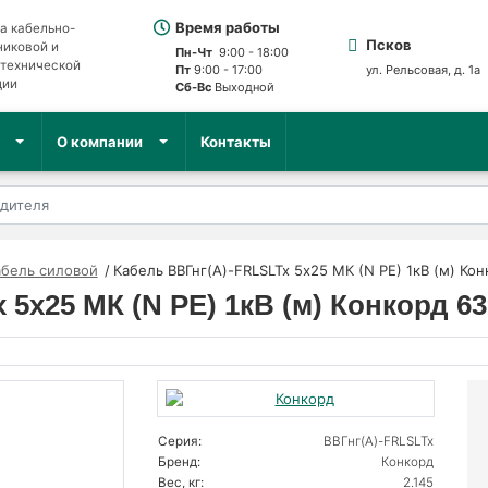
Время работы
а кабельно-
Псков
никовой и
Пн-Чт
9:00 - 18:00
отехнической
Пт
9:00 - 17:00
ул. Рельсовая, д. 1а
ции
Сб-Вс
Выходной
О компании
Контакты
абель силовой
Кабель ВВГнг(А)-FRLSLTx 5х25 МК (N PE) 1кВ (м) Ко
5х25 МК (N PE) 1кВ (м) Конкорд 63
Серия:
ВВГнг(А)-FRLSLTx
Бренд:
Конкорд
Вес, кг:
2.145