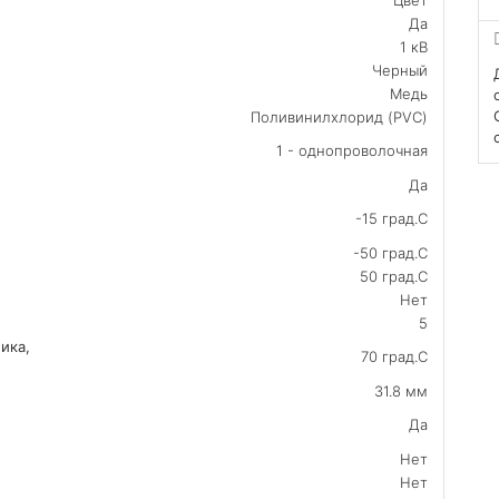
Да
1 кВ
Черный
Медь
Поливинилхлорид (PVC)
1 - однопроволочная
Да
-15 град.C
-50 град.C
50 град.C
Нет
5
ика,
70 град.C
31.8 мм
Да
Нет
Нет