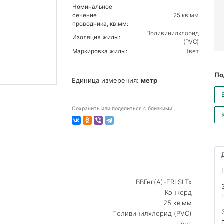
Номинальное
сечение
25 кв.мм
проводника, кв.мм:
Поливинилхлорид
Изоляция жилы:
(PVC)
Маркировка жилы:
Цвет
По
Единица измерения:
метр
Сохранить или поделиться с близкими:
ВВГнг(А)-FRLSLTx
Конкорд
25 кв.мм
Поливинилхлорид (PVC)
Цвет