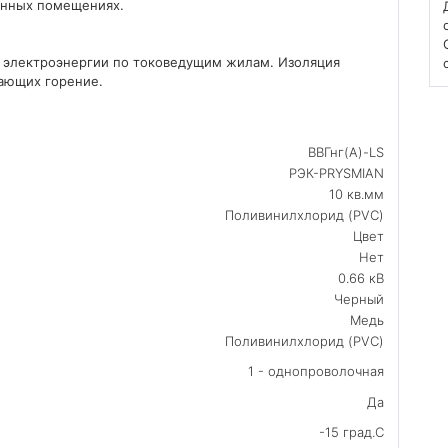
енных помещениях.
е электроэнергии по токоведущим жилам. Изоляция
ающих горение.
ВВГнг(А)-LS
РЭК-PRYSMIAN
10 кв.мм
Поливинилхлорид (PVC)
Цвет
Нет
0.66 кВ
Черный
Медь
Поливинилхлорид (PVC)
1 - однопроволочная
Да
-15 град.C