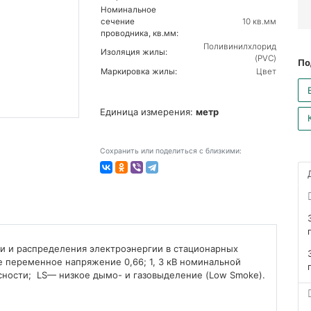
Номинальное
сечение
10 кв.мм
проводника, кв.мм:
Поливинилхлорид
Изоляция жилы:
(PVC)
По
Маркировка жилы:
Цвет
Единица измерения:
метр
Сохранить или поделиться с близкими:
чи и распределения электроэнергии в стационарных
е переменное напряжение 0,66; 1, 3 кВ номинальной
асности; LS— низкое дымо- и газовыделение (Low Smoke).