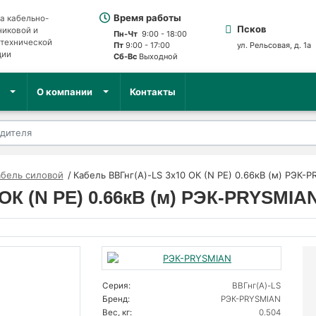
Время работы
а кабельно-
Псков
никовой и
Пн-Чт
9:00 - 18:00
отехнической
Пт
9:00 - 17:00
ул. Рельсовая, д. 1а
ции
Сб-Вс
Выходной
О компании
Контакты
абель силовой
Кабель ВВГнг(А)-LS 3х10 ОК (N PE) 0.66кВ (м) РЭК-
ОК (N PE) 0.66кВ (м) РЭК-PRYSMIA
Серия:
ВВГнг(А)-LS
Бренд:
РЭК-PRYSMIAN
Вес, кг:
0.504