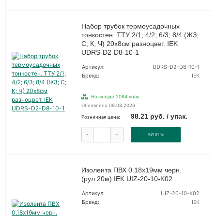
Набор трубок термоусадочных
тонкостен. ТТУ 2/1; 4/2; 6/3; 8/4 (ЖЗ;
С; К; Ч) 20х8см разноцвет. IEK
UDRS-D2-D8-10-1
Артикул:
UDRS-D2-D8-10-1
Бренд:
IEK
На складе 2084 упак.
Обновлено 09.08.2026
98.21 руб. / упак.
Розничная цена:
-
+
КУПИТЬ
Изолента ПВХ 0.18х19мм черн.
(рул.20м) IEK UIZ-20-10-K02
Артикул:
UIZ-20-10-K02
Бренд:
IEK