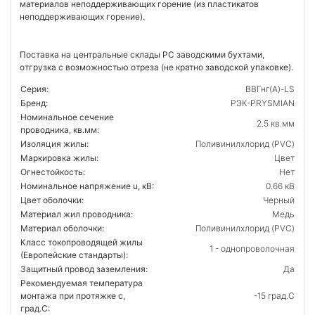
материалов неподдерживающих горение (из пластикатов
неподдерживающих горение).
Поставка на центральные склады РС заводскими бухтами,
отгрузка с возможностью отреза (не кратно заводской упаковке).
Серия:
ВВГнг(А)-LS
Бренд:
РЭК-PRYSMIAN
Номинальное сечение
2.5 кв.мм
проводника, кв.мм:
Изоляция жилы:
Поливинилхлорид (PVC)
Маркировка жилы:
Цвет
Огнестойкость:
Нет
Номинальное напряжение u, кВ:
0.66 кВ
Цвет оболочки:
Черный
Материал жил проводника:
Медь
Материал оболочки:
Поливинилхлорид (PVC)
Класс токопроводящей жилы
1 - однопроволочная
(Европейские стандарты):
Защитный провод заземления:
Да
Рекомендуемая температура
монтажа при протяжке с,
-15 град.C
град.C: