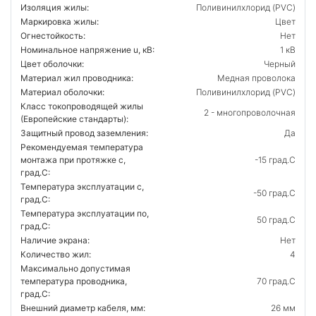
Изоляция жилы:
Поливинилхлорид (PVC)
Маркировка жилы:
Цвет
Огнестойкость:
Нет
Номинальное напряжение u, кВ:
1 кВ
Цвет оболочки:
Черный
Материал жил проводника:
Медная проволока
Материал оболочки:
Поливинилхлорид (PVC)
Класс токопроводящей жилы
2 - многопроволочная
(Европейские стандарты):
Защитный провод заземления:
Да
Рекомендуемая температура
монтажа при протяжке с,
-15 град.C
град.C:
Температура эксплуатации с,
-50 град.C
град.C:
Температура эксплуатации по,
50 град.C
град.C:
Наличие экрана:
Нет
Количество жил:
4
Максимально допустимая
температура проводника,
70 град.C
град.C:
Внешний диаметр кабеля, мм:
26 мм