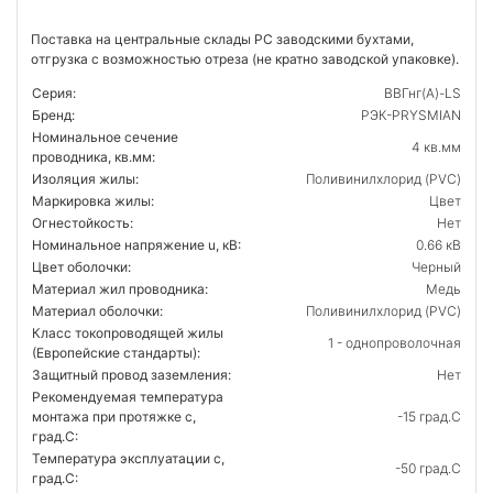
Поставка на центральные склады РС заводскими бухтами,
отгрузка с возможностью отреза (не кратно заводской упаковке).
Серия:
ВВГнг(А)-LS
Бренд:
РЭК-PRYSMIAN
Номинальное сечение
4 кв.мм
проводника, кв.мм:
Изоляция жилы:
Поливинилхлорид (PVC)
Маркировка жилы:
Цвет
Огнестойкость:
Нет
Номинальное напряжение u, кВ:
0.66 кВ
Цвет оболочки:
Черный
Материал жил проводника:
Медь
Материал оболочки:
Поливинилхлорид (PVC)
Класс токопроводящей жилы
1 - однопроволочная
(Европейские стандарты):
Защитный провод заземления:
Нет
Рекомендуемая температура
монтажа при протяжке с,
-15 град.C
град.C:
Температура эксплуатации с,
-50 град.C
град.C: