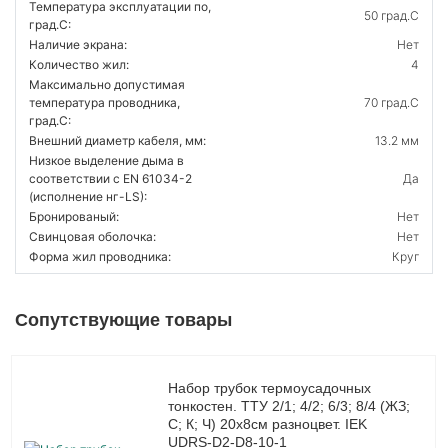
Температура эксплуатации по,
50 град.C
град.C:
Наличие экрана:
Нет
Количество жил:
4
Максимально допустимая
температура проводника,
70 град.C
град.C:
Внешний диаметр кабеля, мм:
13.2 мм
Низкое выделение дыма в
соответствии с EN 61034-2
Да
(исполнение нг-LS):
Бронированый:
Нет
Свинцовая оболочка:
Нет
Форма жил проводника:
Круг
Сопутствующие товары
Набор трубок термоусадочных
тонкостен. ТТУ 2/1; 4/2; 6/3; 8/4 (ЖЗ;
С; К; Ч) 20х8см разноцвет. IEK
UDRS-D2-D8-10-1