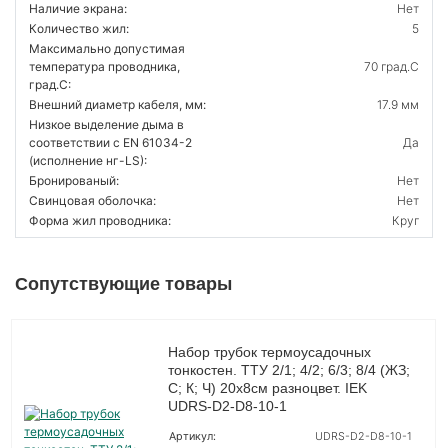
Наличие экрана:
Нет
Количество жил:
5
Максимально допустимая
температура проводника,
70 град.C
град.C:
Внешний диаметр кабеля, мм:
17.9 мм
Низкое выделение дыма в
соответствии с EN 61034-2
Да
(исполнение нг-LS):
Бронированый:
Нет
Свинцовая оболочка:
Нет
Форма жил проводника:
Круг
Сопутствующие товары
Набор трубок термоусадочных
тонкостен. ТТУ 2/1; 4/2; 6/3; 8/4 (ЖЗ;
С; К; Ч) 20х8см разноцвет. IEK
UDRS-D2-D8-10-1
Артикул:
UDRS-D2-D8-10-1