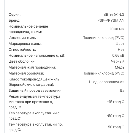
Серия:
ВВГнг(А)-LS
Бренд:
РЭК-PRYSMIAN
Номинальное сечение
10 кв.мм
проводника, кв.мм:
Изоляция жилы:
Поливинилхлорид (PVC)
Маркировка жилы:
Цвет
Огнестойкость:
Нет
Номинальное напряжение u, кВ:
0.66 кВ
Цвет оболочки:
Черный
Материал жил проводника:
Медь
Материал оболочки:
Поливинилхлорид (PVC)
Класс токопроводящей жилы
1 - однопроволочная
(Европейские стандарты):
Защитный провод заземления:
Да
Рекомендуемая температура
монтажа при протяжке с,
-15 град.C
град.C:
Температура эксплуатации с,
-50 град.C
град.C:
Температура эксплуатации по,
50 град.C
град.C: