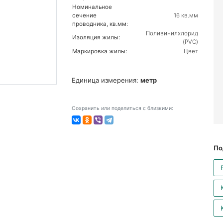
Номинальное
сечение
16 кв.мм
проводника, кв.мм:
Поливинилхлорид
Изоляция жилы:
(PVC)
Маркировка жилы:
Цвет
Единица измерения:
метр
Сохранить или поделиться с близкими:
По