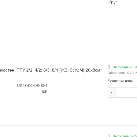
Круг
На складе 2084
стен. ТТУ 2/1; 4/2; 6/3; 8/4 (ЖЗ; С; К; Ч) 20х8см
Обновлено 07.08.
Розничная цена:
UDRS-D2-D8-10-1
IEK
-
На складе 5965