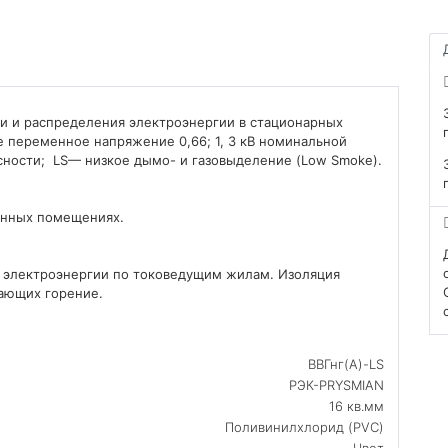
чи и распределения электроэнергии в стационарных
е переменное напряжение 0,66; 1, 3 кВ номинальной
асности; LS— низкое дымо- и газовыделение (Low Smoke).
енных помещениях.
е электроэнергии по токоведущим жилам. Изоляция
ающих горение.
ВВГнг(А)-LS
РЭК-PRYSMIAN
16 кв.мм
Поливинилхлорид (PVC)
Цвет