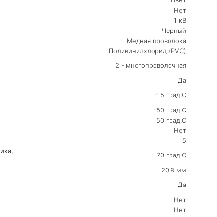
Нет
1 кВ
Черный
Медная проволока
Поливинилхлорид (PVC)
2 - многопроволочная
Да
-15 град.C
-50 град.C
50 град.C
Нет
5
ика,
70 град.C
20.8 мм
Да
Нет
Нет