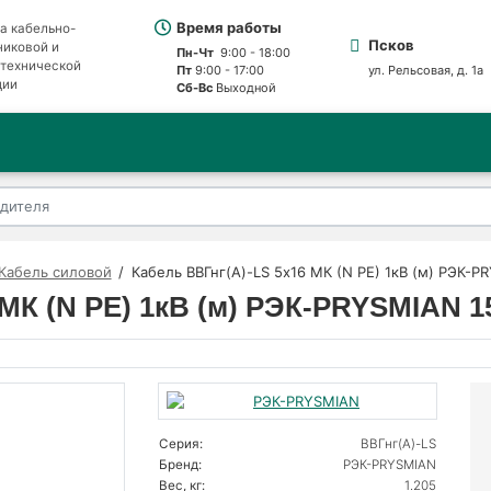
Время работы
а кабельно-
Псков
никовой и
Пн-Чт
9:00 - 18:00
отехнической
Пт
9:00 - 17:00
ул. Рельсовая, д. 1а
ции
Сб-Вс
Выходной
Кабель силовой
Кабель ВВГнг(А)-LS 5х16 МК (N PE) 1кВ (м) РЭК-
 МК (N PE) 1кВ (м) РЭК-PRYSMIAN 1
Серия:
ВВГнг(А)-LS
Бренд:
РЭК-PRYSMIAN
Вес, кг:
1.205