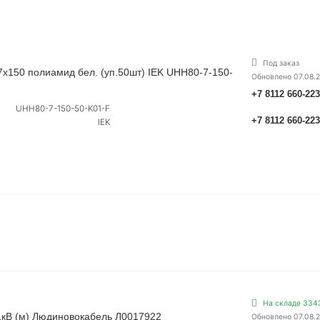
Под заказ
х150 полиамид бел. (уп.50шт) IEK UHH80-7-150-
Обновлено 07.08.
+7 8112 660-22
UHH80-7-150-50-K01-F
+7 8112 660-22
IEK
На складе 334
1кВ (м) Людиновокабель Л0017922
Обновлено 07.08.