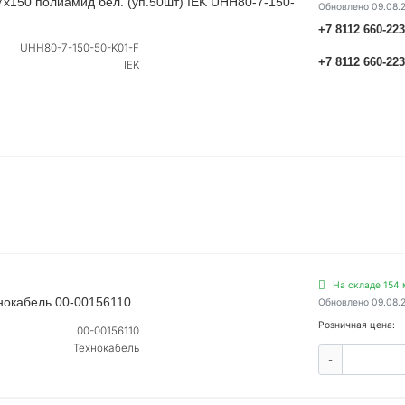
х150 полиамид бел. (уп.50шт) IEK UHH80-7-150-
Обновлено 09.08.
+7 8112 660-22
UHH80-7-150-50-K01-F
+7 8112 660-22
IEK
На складе 154 
нокабель 00-00156110
Обновлено 09.08.
Розничная цена:
00-00156110
Технокабель
-