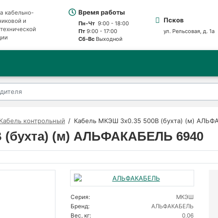
Время работы
а кабельно-
Псков
никовой и
Пн-Чт
9:00 - 18:00
отехнической
Пт
9:00 - 17:00
ул. Рельсовая, д. 1а
ции
Сб-Вс
Выходной
Кабель контрольный
Кабель МКЭШ 3х0.35 500В (бухта) (м) АЛЬ
В (бухта) (м) АЛЬФАКАБЕЛЬ 6940
Серия:
МКЭШ
Бренд:
АЛЬФАКАБЕЛЬ
Вес, кг:
0.06