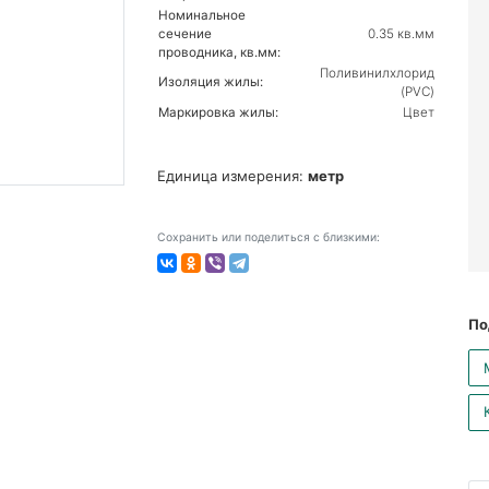
Номинальное
сечение
0.35 кв.мм
проводника, кв.мм:
Поливинилхлорид
Изоляция жилы:
(PVC)
Маркировка жилы:
Цвет
Единица измерения:
метр
Сохранить или поделиться с близкими:
По