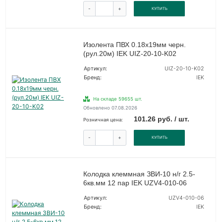
-
+
КУПИТЬ
Изолента ПВХ 0.18х19мм черн.
(рул.20м) IEK UIZ-20-10-K02
Артикул:
UIZ-20-10-K02
Бренд:
IEK
На складе 59655 шт.
Обновлено 07.08.2026
101.26 руб. / шт.
Розничная цена:
-
+
КУПИТЬ
Колодка клеммная ЗВИ-10 н/г 2.5-
6кв.мм 12 пар IEK UZV4-010-06
Артикул:
UZV4-010-06
Бренд:
IEK