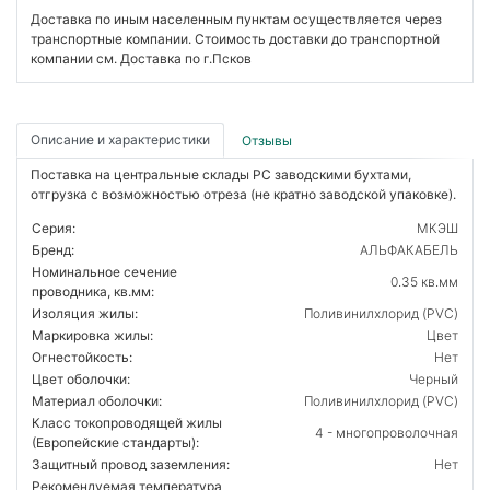
Доставка по иным населенным пунктам осуществляется через
транспортные компании. Стоимость доставки до транспортной
компании см. Доставка по г.Псков
Описание и характеристики
Отзывы
Поставка на центральные склады РС заводскими бухтами,
отгрузка с возможностью отреза (не кратно заводской упаковке).
Серия:
МКЭШ
Бренд:
АЛЬФАКАБЕЛЬ
Номинальное сечение
0.35 кв.мм
проводника, кв.мм:
Изоляция жилы:
Поливинилхлорид (PVC)
Маркировка жилы:
Цвет
Огнестойкость:
Нет
Цвет оболочки:
Черный
Материал оболочки:
Поливинилхлорид (PVC)
Класс токопроводящей жилы
4 - многопроволочная
(Европейские стандарты):
Защитный провод заземления:
Нет
Рекомендуемая температура