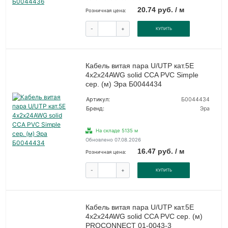
20.74 руб. / м
Розничная цена:
-
+
КУПИТЬ
Кабель витая пара U/UTP кат.5E
4х2х24AWG solid CCA PVC Simple
сер. (м) Эра Б0044434
Артикул:
Б0044434
Бренд:
Эра
На складе 5135 м
Обновлено 07.08.2026
16.47 руб. / м
Розничная цена:
-
+
КУПИТЬ
Кабель витая пара U/UTP кат.5E
4х2х24AWG solid CCA PVC сер. (м)
PROCONNECT 01-0043-3