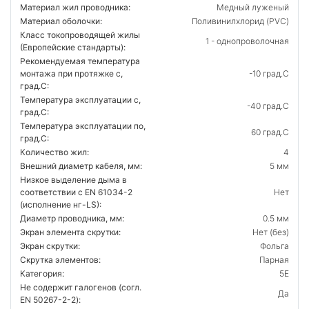
Материал жил проводника:
Медный луженый
Материал оболочки:
Поливинилхлорид (PVC)
Класс токопроводящей жилы
1 - однопроволочная
(Европейские стандарты):
Рекомендуемая температура
монтажа при протяжке с,
-10 град.C
град.C:
Температура эксплуатации с,
-40 град.C
град.C:
Температура эксплуатации по,
60 град.C
град.C:
Количество жил:
4
Внешний диаметр кабеля, мм:
5 мм
Низкое выделение дыма в
соответствии с EN 61034-2
Нет
(исполнение нг-LS):
Диаметр проводника, мм:
0.5 мм
Экран элемента скрутки:
Нет (без)
Экран скрутки:
Фольга
Скрутка элементов:
Парная
Категория:
5E
Не содержит галогенов (согл.
Да
EN 50267-2-2):