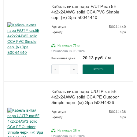
Кабель витая пара F/UTP кат.5E
4х2х24AWG solid CCA PVC Simple
сер. (м) Эра Б0044440
Артикул:
Б0044440
Бренд:
Эра
На складе 76 м
Обновлено 07.08.2026
20.13 руб. / м
Розничная цена:
-
+
КУПИТЬ
Кабель витая пара U/UTP кат.5E
4х2х24AWG solid CCA PE Outdoor
Simple черн. (м) Эра Б0044436
Артикул:
Б0044436
Бренд:
Эра
На складе 28 м
Обновлено 07.08.2026