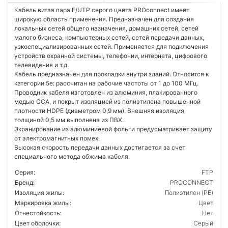
Кабель витая пара F/UTP серого цвета PROconnect имеет
широкую область применения. Предназначен для создания
локальных сетей общего назначения, домашних сетей, сетей
малого бизнеса, компьютерных сетей, сетей передачи данных,
узкоспециализированных сетей. Применяется для подключения
устройств охранной системы, телефонии, интернета, цифрового
телевидения и т.д.
Кабель предназначен для прокладки внутри зданий. Относится к
категории 5е: рассчитан на рабочие частоты от 1 до 100 МГц.
Проводник кабеля изготовлен из алюминия, плакированного
медью CCA, и покрыт изоляцией из полиэтилена повышенной
плотности HDPE (диаметром 0,9 мм). Внешняя изоляция
толщиной 0,5 мм выполнена из ПВХ.
Экранирование из алюминиевой фольги предусматривает защиту
от электромагнитных помех.
Высокая скорость передачи данных достигается за счет
специального метода обжима кабеля.
Серия:
FTP
Бренд:
PROCONNECT
Изоляция жилы:
Полиэтилен (PE)
Маркировка жилы:
Цвет
Огнестойкость:
Нет
Цвет оболочки:
Серый