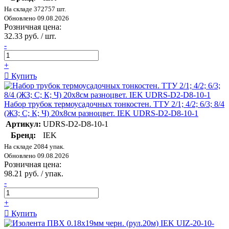
На складе 372757 шт.
Обновлено 09.08.2026
Розничная цена:
32.33 руб. / шт.
-
+
Купить
Набор трубок термоусадочных тонкостен. ТТУ 2/1; 4/2; 6/3; 8/4
(ЖЗ; С; К; Ч) 20х8см разноцвет. IEK UDRS-D2-D8-10-1
Артикул:
UDRS-D2-D8-10-1
Бренд:
IEK
На складе 2084 упак.
Обновлено 09.08.2026
Розничная цена:
98.21 руб. / упак.
-
+
Купить