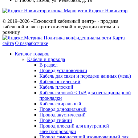
180004
,
Псков
,
ул. Рельсовая, д. 1а
Маршрут в Яндекс.Навигатор
© 2019–2026 «Псковский кабельный центр» - продажа
кабельной и электротехнической продукции оптом и в
розницу.
Политика конфиденциальности
Карта
сайта
О разработчике
Каталог товаров
Кабели и провода
В раздел
Провод установочный
Кабель для связи и передачи данных (медь)
Кабель оптический
Кабель плоский
Кабель силовой < 1кВ для нестационарной
прокладки
Кабель спиральный
Провод одножильный
Провод акустический
Провод гибкий
Провод плоский для внутренней
электропроводки
Провод самонесущий изолированный для