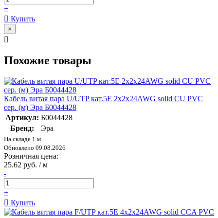
+
Купить
×
Похожие товары
Кабель витая пара U/UTP кат.5E 2х2х24AWG solid CU PVC
сер. (м) Эра Б0044428
Артикул:
Б0044428
Бренд:
Эра
На складе 1 м
Обновлено 09.08.2026
Розничная цена:
25.62 руб. / м
-
+
Купить