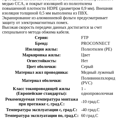
медью CCA, и покрыт изоляцией из полиэтилена
повышенной плотности HDPE (диаметром 0,9 мм). Внешняя
изоляция толщиной 0,5 мм выполнена из ПВХ.
Экранирование из алюминиевой фольги предусматривает
защиту от электромагнитных помех.
Высокая скорость передачи данных достигается за счет
специального метода обжима кабеля.
Серия:
FTP
Бренд:
PROCONNECT
Изоляция жилы:
Полиэтилен (PE)
Маркировка жилы:
Цвет
Огнестойкость:
Нет
Цвет оболочки:
Серый
Материал жил проводника:
Медный луженый
Поливинилхлорид
Материал оболочки:
(PVC)
Класс токопроводящей жилы
1 -
(Европейские стандарты):
однопроволочная
Рекомендуемая температура монтажа
-10 град.C
при протяжке с, град.C:
Температура эксплуатации с, град.C:
-40 град.C
Температура эксплуатации по, град.C:
60 град.C