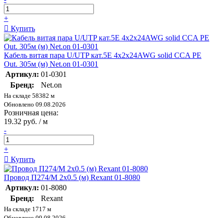
+
Купить
Кабель витая пара U/UTP кат.5E 4х2х24AWG solid CCA PE
Out. 305м (м) Net.on 01-0301
Артикул:
01-0301
Бренд:
Net.on
На складе 58382 м
Обновлено 09.08.2026
Розничная цена:
19.32 руб. / м
-
+
Купить
Провод П274/М 2х0.5 (м) Rexant 01-8080
Артикул:
01-8080
Бренд:
Rexant
На складе 1717 м
Обновлено 09.08.2026