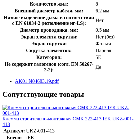
Количество жил:
8
Внешний диаметр кабеля, мм:
6.2 мм
Низкое выделение дыма в соответствии
Нет
с EN 61034-2 (исполнение нг-LS):
Диаметр проводника, мм:
0.5 мм
Экран элемента скрутки:
Нет (без)
Экран скрутки:
Фольга
Скрутка элементов:
Парная
Категория:
5E
Не содержит галогенов (согл. EN 50267-
Да
2-2):
AK01 N04683.19.pdf
Сопутствующие товары
Клемма строительно-монтажная СМК 222-413 IEK UKZ-001-
413
Артикул:
UKZ-001-413
Бренд:
IEK