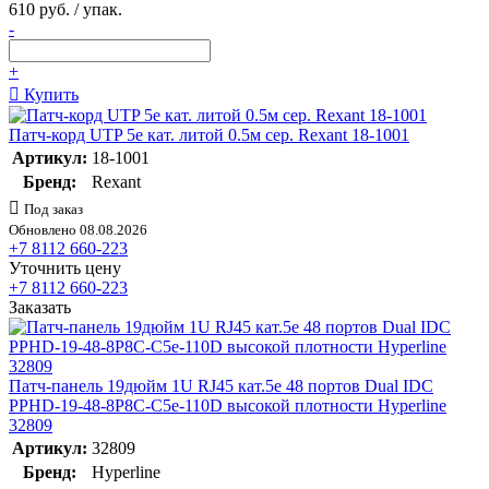
610 руб. / упак.
-
+
Купить
Патч-корд UTP 5e кат. литой 0.5м сер. Rexant 18-1001
Артикул:
18-1001
Бренд:
Rexant
Под заказ
Обновлено 08.08.2026
+7 8112 660-223
Уточнить цену
+7 8112 660-223
Заказать
Патч-панель 19дюйм 1U RJ45 кат.5e 48 портов Dual IDC
PPHD-19-48-8P8C-C5e-110D высокой плотности Hyperline
32809
Артикул:
32809
Бренд:
Hyperline