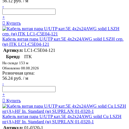
56.12 руб. / м
-
+
Купить
Кабель витая пара U/UTP кат.5E 4х2х24AWG solid LSZH сер.
(м) ITK LC1-C5E04-121
Артикул:
LC1-C5E04-121
Бренд:
ITK
На складе 153 м
Обновлено 08.08.2026
Розничная цена:
56.24 руб. / м
-
+
Купить
Кабель витая пара U/UTP кат.5E 4х2х24AWG solid Cu LSZH
нг(А)-HF In. Standard (м) SUPRLAN 01-0320-1
Артикул:
01-0320-1