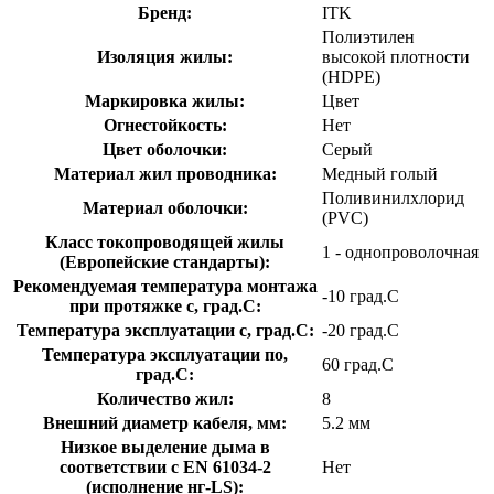
Бренд:
ITK
Полиэтилен
Изоляция жилы:
высокой плотности
(HDPE)
Маркировка жилы:
Цвет
Огнестойкость:
Нет
Цвет оболочки:
Серый
Материал жил проводника:
Медный голый
Поливинилхлорид
Материал оболочки:
(PVC)
Класс токопроводящей жилы
1 - однопроволочная
(Европейские стандарты):
Рекомендуемая температура монтажа
-10 град.C
при протяжке с, град.C:
Температура эксплуатации с, град.C:
-20 град.C
Температура эксплуатации по,
60 град.C
град.C:
Количество жил:
8
Внешний диаметр кабеля, мм:
5.2 мм
Низкое выделение дыма в
соответствии с EN 61034-2
Нет
(исполнение нг-LS):