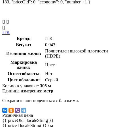
183, "priceOld": 0, "economy": 0, "number": 1 }
[]
ITK
Бренд:
ITK
Вес, кг:
0.043
Полиэтилен высокой плотности
Изоляция жилы:
(HDPE)
Маркировка
Цвет
жилы:
Огнестойкость:
Нет
Цвет оболочки:
Серый
Кол-во в упаковке:
305 м
Единица измерения:
метр
Сохранить или поделиться с близкими:
Розничная цена
{{ priceOld | localeString }}
{{ price | localeString }}
/ м