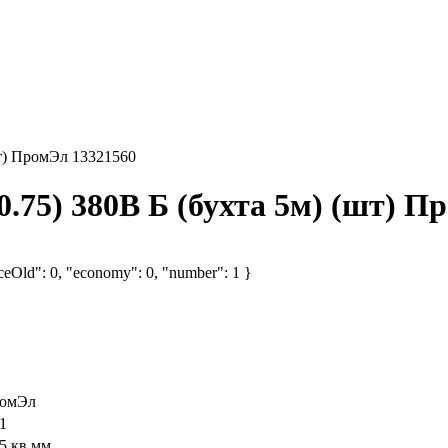
шт) ПромЭл 13321560
0.75) 380В Б (бухта 5м) (шт) П
iceOld": 0, "economy": 0, "number": 1 }
омЭл
1
75 кв.мм