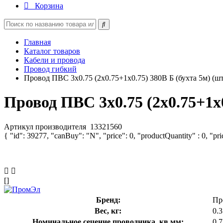
Корзина
Главная
Каталог товаров
Кабели и провода
Провод гибкий
Провод ПВС 3х0.75 (2х0.75+1х0.75) 380В Б (бухта 5м) (
Провод ПВС 3х0.75 (2х0.75+1х
Артикул производителя
13321560
{ "id": 39277, "canBuy": "N", "price": 0, "productQuantity" : 0, "pr
[]
Бренд:
Пр
Вес, кг:
0.3
Номинальное сечение проводника, кв.мм:
0.