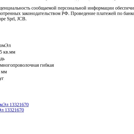
иденциальность сообщаемой персональной информации обеспеч
мотренных законодательством РФ. Проведение платежей по банко
pe Sprl, JCB.
омЭл
75 кв.мм
дь
- многопроволочная гибкая
3 мм
уг
Эл 13321670