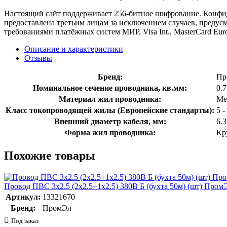
Настоящий сайт поддерживает 256-битное шифрование. Конф
предоставлена третьим лицам за исключением случаев, предус
требованиями платёжных систем МИР, Visa Int., MasterCard Euro
Описание и характеристики
Отзывы
Бренд:
Пр
Номинальное сечение проводника, кв.мм:
0.
Материал жил проводника:
Ме
Класс токопроводящей жилы (Европейские стандарты):
5 
Внешний диаметр кабеля, мм:
6.
Форма жил проводника:
Кр
Похожие товары
Провод ПВС 3х2.5 (2х2.5+1х2.5) 380В Б (бухта 50м) (шт) Пром
Артикул:
13321670
Бренд:
ПромЭл
Под заказ