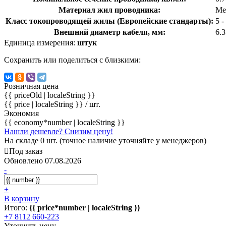
Материал жил проводника:
Ме
Класс токопроводящей жилы (Европейские стандарты):
5 
Внешний диаметр кабеля, мм:
6.
Единица измерения:
штук
Сохранить или поделиться с близкими:
Розничная цена
{{ priceOld | localeString }}
{{ price | localeString }}
/ шт.
Экономия
{{ economy*number | localeString }}
Нашли дешевле? Снизим цену!
На складе 0 шт. (точное наличие уточняйте у менеджеров)
Под заказ
Обновлено 07.08.2026
-
+
В корзину
Итого:
{{ price*number | localeString }}
+7 8112 660-223
Уточнить цену