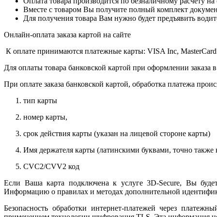
Оплата товара производится по безналичному расчету на
Вместе с товаром Вы получите полный комплект документо
Для получения товара Вам нужно будет предъявить водит
Онлайн-оплата заказа картой на сайте
К оплате принимаются платежные карты: VISA Inc, MasterCard
Для оплаты товара банковской картой при оформлении заказа в
При оплате заказа банковской картой, обработка платежа прои
тип карты
номер карты,
срок действия карты (указан на лицевой стороне карты)
Имя держателя карты (латинскими буквами, точно также к
CVC2/CVV2 код
Если Ваша карта подключена к услуге 3D-Secure, Вы будет
Информацию о правилах и методах дополнительной идентифика
Безопасность обработки интернет-платежей через платежн
применением технологии шифрования TLS. Эта информация н