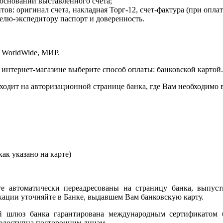
 основании выставленного счета;
в: оригинал счета, накладная Торг-12, счет-фактура (при оплат
елю-экспедитору паспорт и доверенность.
 WorldWide, МИР.
 интернет-магазине выберите способ оплаты: банковской картой.
сходит на авторизационной странице банка, где Вам необходимо
ак указано на карте)
е автоматически переадресованы на страницу банка, выпуст
ции уточняйте в Банке, выдавшем Вам банковскую карту.
ый шлюз банка гарантирована международным сертификатом
едоступна посторонним лицам.