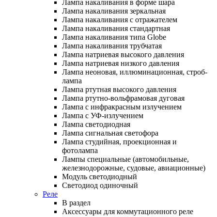
Лампа накаливания в форме шара
Лампа накаливания зеркальная
Лампа накаливания с отражателем
Лампа накаливания стандартная
Лампа накаливания типа Globe
Лампа накаливания трубчатая
Лампа натриевая высокого давления
Лампа натриевая низкого давления
Лампа неоновая, иллюминационная, строб-
лампа
Лампа ртутная высокого давления
Лампа ртутно-вольфрамовая дуговая
Лампа с инфракрасным излучением
Лампа с УФ-излучением
Лампа светодиодная
Лампа сигнальная светофора
Лампа студийная, проекционная и
фотолампа
Лампы специальные (автомобильные,
железнодорожные, судовые, авиационные)
Модуль светодиодный
Светодиод одиночный
Реле
В раздел
Аксессуары для коммутационного реле