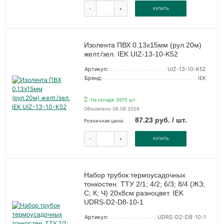
-
+
КУПИТЬ
Изолента ПВХ 0.13х15мм (рул.20м)
желт./зел. IEK UIZ-13-10-K52
Артикул:
UIZ-13-10-K52
Бренд:
IEK
На складе 3975 шт.
Обновлено 08.08.2026
87.23 руб. / шт.
Розничная цена:
-
+
КУПИТЬ
Набор трубок термоусадочных
тонкостен. ТТУ 2/1; 4/2; 6/3; 8/4 (ЖЗ;
С; К; Ч) 20х8см разноцвет. IEK
UDRS-D2-D8-10-1
Артикул:
UDRS-D2-D8-10-1