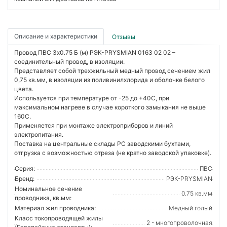
Описание и характеристики
Отзывы
Провод ПВС 3х0.75 Б (м) РЭК-PRYSMIAN 0163 02 02 –
соединительный провод, в изоляции.
Представляет собой трехжильный медный провод сечением жил
0,75 кв.мм, в изоляции из поливинилхлорида и оболочке белого
цвета.
Используется при температуре от -25 до +40С, при
максимальном нагреве в случае короткого замыкания не выше
160С.
Применяется при монтаже электроприборов и линий
электропитания.
Поставка на центральные склады РС заводскими бухтами,
отгрузка с возможностью отреза (не кратно заводской упаковке).
Серия:
ПВС
Бренд:
РЭК-PRYSMIAN
Номинальное сечение
0.75 кв.мм
проводника, кв.мм:
Материал жил проводника:
Медный голый
Класс токопроводящей жилы
2 - многопроволочная