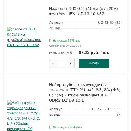
Изолента ПВХ 0.13х15мм (рул.20м)
желт./зел. IEK UIZ-13-10-K52
Артикул:
UIZ-13-10-K52
Бренд:
IEK
На складе 3975 шт.
Обновлено 07.08.2026
87.23 руб. / шт.
Розничная цена:
-
+
КУПИТЬ
Набор трубок термоусадочных
тонкостен. ТТУ 2/1; 4/2; 6/3; 8/4 (ЖЗ;
С; К; Ч) 20х8см разноцвет. IEK
UDRS-D2-D8-10-1
Артикул:
UDRS-D2-D8-10-1
Бренд:
IEK
На складе 2084 упак.