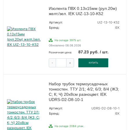
Изолента ПВХ 0.13х15мм (рул.20м)
желт./зел. IEK UIZ-13-10-K52
Артикул:
UIZ-13-10-K52
Бренд:
IEK
На складе 3975 шт.
Обновлено 08.08.2026
87.23 руб. / шт.
Розничная цена:
-
+
КУПИТЬ
Набор трубок термоусадочных
тонкостен. ТТУ 2/1; 4/2; 6/3; 8/4 (ЖЗ;
С; К; Ч) 20х8см разноцвет. IEK
UDRS-D2-D8-10-1
Артикул:
UDRS-D2-D8-10-1
Бренд:
IEK
На складе 2084 упак.