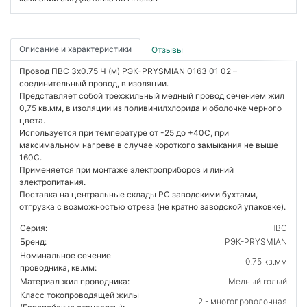
Описание и характеристики
Отзывы
Провод ПВС 3х0.75 Ч (м) РЭК-PRYSMIAN 0163 01 02 –
соединительный провод, в изоляции.
Представляет собой трехжильный медный провод сечением жил
0,75 кв.мм, в изоляции из поливинилхлорида и оболочке черного
цвета.
Используется при температуре от -25 до +40С, при
максимальном нагреве в случае короткого замыкания не выше
160С.
Применяется при монтаже электроприборов и линий
электропитания.
Поставка на центральные склады РС заводскими бухтами,
отгрузка с возможностью отреза (не кратно заводской упаковке).
Серия:
ПВС
Бренд:
РЭК-PRYSMIAN
Номинальное сечение
0.75 кв.мм
проводника, кв.мм:
Материал жил проводника:
Медный голый
Класс токопроводящей жилы
2 - многопроволочная