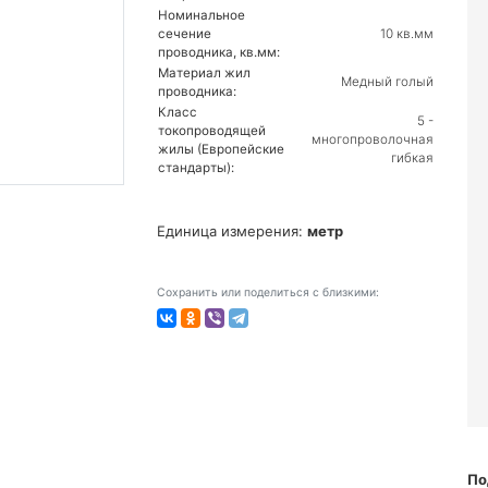
Номинальное
сечение
10 кв.мм
проводника, кв.мм:
Материал жил
Медный голый
проводника:
Класс
5 -
токопроводящей
многопроволочная
жилы (Европейские
гибкая
стандарты):
Единица измерения:
метр
Сохранить или поделиться с близкими:
По