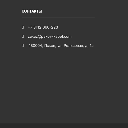
КОНТАКТЫ
+7 8112 660-223
zakaz@pskov-kabel.com
180004
,
Псков
,
ул. Рельсовая, д. 1а