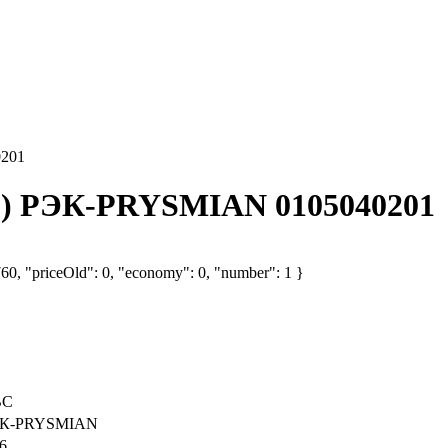
0201
(м) РЭК-PRYSMIAN 0105040201
760, "priceOld": 0, "economy": 0, "number": 1 }
ВС
К-PRYSMIAN
6