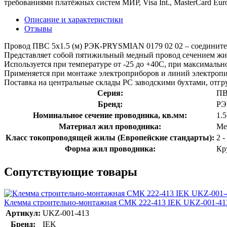
требованиями платёжных систем МИР, Visa Int., MasterCard Euro
Описание и характеристики
Отзывы
Провод ПВС 5х1.5 (м) РЭК-PRYSMIAN 0179 02 02 – соедините
Представляет собой пятижильный медный провод сечением жил 
Используется при температуре от -25 до +40С, при максимальн
Применяется при монтаже электроприборов и линий электропи
Поставка на центральные склады РС заводскими бухтами, отгру
Серия:
П
Бренд:
РЭ
Номинальное сечение проводника, кв.мм:
1.
Материал жил проводника:
Ме
Класс токопроводящей жилы (Европейские стандарты):
2 
Форма жил проводника:
Кр
Сопутствующие товары
Клемма строительно-монтажная СМК 222-413 IEK UKZ-001-41
Артикул:
UKZ-001-413
Бренд:
IEK