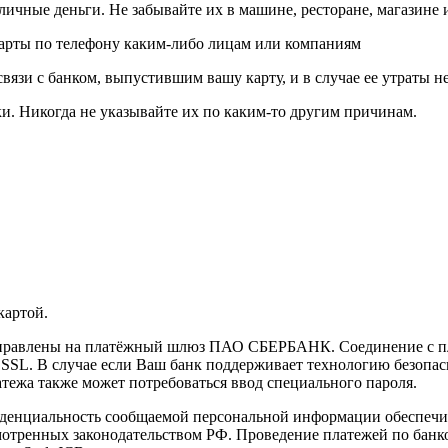
личные деньги. Не забывайте их в машине, ресторане, магазине и
карты по телефону каким-либо лицам или компаниям
связи с банком, выпустившим вашу карту, и в случае ее утраты 
и. Никогда не указывайте их по каким-то другим причинам.
картой.
направлены на платёжный шлюз ПАО СБЕРБАНК. Соединение с п
L. В случае если Ваш банк поддерживает технологию безопасно
латежа также может потребоваться ввод специального пароля.
иденциальность сообщаемой персональной информации обеспеч
мотренных законодательством РФ. Проведение платежей по банко