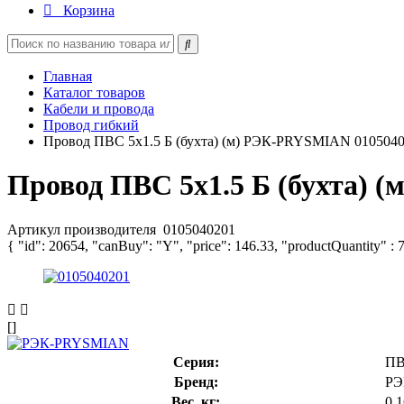
Корзина
Главная
Каталог товаров
Кабели и провода
Провод гибкий
Провод ПВС 5х1.5 Б (бухта) (м) РЭК-PRYSMIAN 010504
Провод ПВС 5х1.5 Б (бухта) 
Артикул производителя
0105040201
{ "id": 20654, "canBuy": "Y", "price": 146.33, "productQuantity" : 
[]
Серия:
П
Бренд:
РЭ
Вес, кг:
0.1