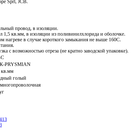
pe Sprl, JCB.
льный провод, в изоляции.
1,5 кв.мм, в изоляции из поливинилхлорида и оболочке.
ом нагреве в случае короткого замыкания не выше 160С.
тания.
зка с возможностью отреза (не кратно заводской упаковке).
ВС
К-PRYSMIAN
5 кв.мм
дный голый
- многопроволочная
уг
3