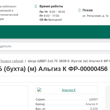
Время работы
а кабельно-
Псков
никовой и
Пн-Чт
9:00 - 18:00
отехнической
Пт
9:00 - 17:00
ул. Рельсовая, д. 1а
ции
Сб-Вс
Выходной
Провод гибкий
Шнур ШВВП 2х0.75 380В Б (бухта) (м) Альгиз К ФР
(бухта) (м) Альгиз К ФР-00000456
Серия:
ШВВП
Бренд:
Альгиз К
Вес, кг:
0.029