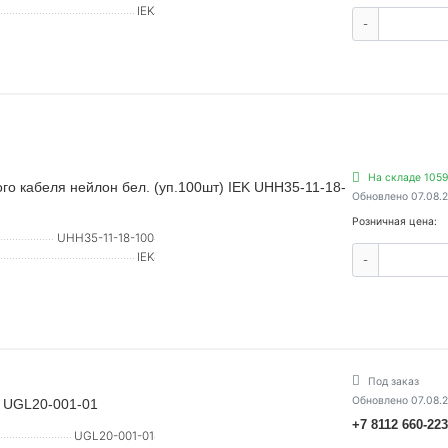
IEK
-
На складе 1059
го кабеля нейлон бел. (уп.100шт) IEK UHH35-11-18-
Обновлено 07.08.
Розничная цена:
UHH35-11-18-100
IEK
-
Под заказ
Обновлено 07.08.
K UGL20-001-01
+7 8112 660-22
UGL20-001-01