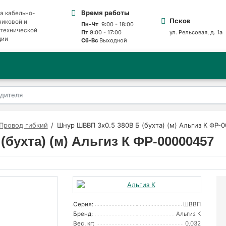
Время работы
а кабельно-
Псков
никовой и
Пн-Чт
9:00 - 18:00
отехнической
Пт
9:00 - 17:00
ул. Рельсовая, д. 1а
ции
Сб-Вс
Выходной
Провод гибкий
Шнур ШВВП 3х0.5 380В Б (бухта) (м) Альгиз К ФР-
бухта) (м) Альгиз К ФР-00000457
Серия:
ШВВП
Бренд:
Альгиз К
Вес, кг:
0.032