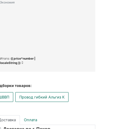
Экономия
Итого:
{{ price*number |
localeString }}
дборки товаров:
ШВВП
Провод гибкий Альгиз К
Доставка
Оплата