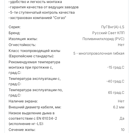
-удобство и легкость монтажа
-гарантия качества от ведущих заводов
-5-ти ступенчатый контроль качества
-застрахован компанией "Согаз"
Серия:
ПуГВнг(А)-LS
Бренд:
Русский Свет КПП
Изоляция жилы:
Поливинилхлорид (PVC)
Огнестойкость:
Нет
Класс токопроводящей жилы
5 - многопроволочная гибкая
(Европейские стандарты):
Рекомендуемая температура
монтажа при протяжке с,
-15 град.C
град.C:
Температура эксплуатации с,
-40 град.C
град.C:
Температура эксплуатации по,
65 град.C
град.C:
Наличие экрана:
Нет
Внешний диаметр кабеля, мм:
6.2 мм
Низкое выделение дыма в
соответствии с EN 61034-2
Да
(исполнение нг-LS):
Сечение жилы:
10