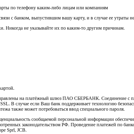
карты по телефону каким-либо лицам или компаниям
связи с банком, выпустившим вашу карту, и в случае ее утраты 
и. Никогда не указывайте их по каким-то другим причинам.
картой.
направлены на платёжный шлюз ПАО СБЕРБАНК. Соединение с п
L. В случае если Ваш банк поддерживает технологию безопасно
латежа также может потребоваться ввод специального пароля.
иденциальность сообщаемой персональной информации обеспеч
мотренных законодательством РФ. Проведение платежей по банко
pe Sprl, JCB.