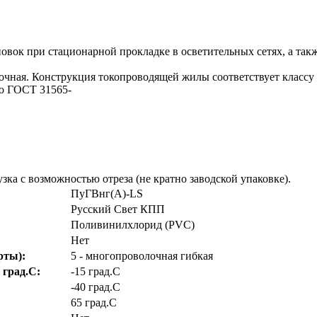
овок при стационарной прокладке в осветительных сетях, а так
чная. Конструкция токопроводящей жилы соответствует классу 
по ГОСТ 31565-
0
зка с возможностью отреза (не кратно заводской упаковке).
ПуГВнг(А)-LS
Русский Свет КПП
Поливинилхлорид (PVC)
Нет
рты):
5 - многопроволочная гибкая
 град.C:
-15 град.C
-40 град.C
65 град.C