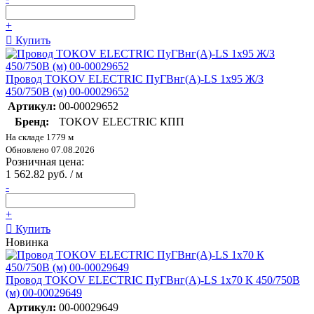
+
Купить
Провод TOKOV ELECTRIC ПуГВнг(А)-LS 1х95 Ж/З
450/750В (м) 00-00029652
Артикул:
00-00029652
Бренд:
TOKOV ELECTRIC КПП
На складе 1779 м
Обновлено 07.08.2026
Розничная цена:
1 562.82 руб. / м
-
+
Купить
Новинка
Провод TOKOV ELECTRIC ПуГВнг(А)-LS 1х70 К 450/750В
(м) 00-00029649
Артикул:
00-00029649