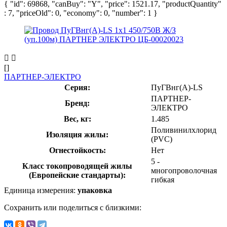
{ "id": 69868, "canBuy": "Y", "price": 1521.17, "productQuantity"
: 7, "priceOld": 0, "economy": 0, "number": 1 }
[]
ПАРТНЕР-ЭЛЕКТРО
Серия:
ПуГВнг(А)-LS
ПАРТНЕР-
Бренд:
ЭЛЕКТРО
Вес, кг:
1.485
Поливинилхлорид
Изоляция жилы:
(PVC)
Огнестойкость:
Нет
5 -
Класс токопроводящей жилы
многопроволочная
(Европейские стандарты):
гибкая
Единица измерения:
упаковка
Сохранить или поделиться с близкими: