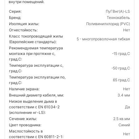
внутри помещений.
Серия:
ПуГВнг(А)-LS
Бренд:
Технокабель
Изоляция жилы:
Поливинилхлорид (PVC)
Огнестойкость:
Нет
Класс токопроводящей жилы
5 - многопроволочная гибкая
(Европейские стандарты):
Рекомендуемая температура
монтажа при протяжке с,
-15 град.C
град.C:
Температура эксплуатации с,
-50 град.C
град.C:
Температура эксплуатации по,
65 град.C
град.C:
Наличие экрана:
Нет
Внешний диаметр кабеля, мм:
3.4 мм
Низкое выделение дыма в
соответствии с EN 61034-2
Да
(исполнение нг-LS):
Сечение жилы:
2.5 кв.мм
Цвет проводника:
Синий
Маслостойкость в
Нет
соответствии с EN 60811-2-1: