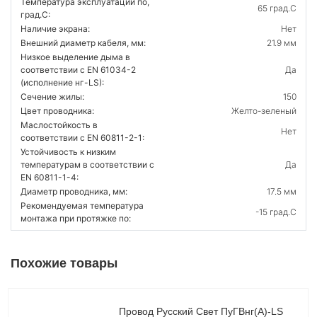
Температура эксплуатации по,
65 град.C
град.C:
Наличие экрана:
Нет
Внешний диаметр кабеля, мм:
21.9 мм
Низкое выделение дыма в
соответствии с EN 61034-2
Да
(исполнение нг-LS):
Сечение жилы:
150
Цвет проводника:
Желто-зеленый
Маслостойкость в
Нет
соответствии с EN 60811-2-1:
Устойчивость к низким
температурам в соответствии с
Да
EN 60811-1-4:
Диаметр проводника, мм:
17.5 мм
Рекомендуемая температура
-15 град.C
монтажа при протяжке по:
Похожие товары
Провод Русский Свет ПуГВнг(А)-LS