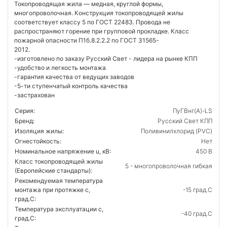
Токопроводящая жила — медная, круглой формы,
многопроволочная. Конструкция токопроводящей жилы
соответствует классу 5 по ГОСТ 22483. Провода не
распространяют горение при групповой прокладке. Класс
пожарной опасности П1б.8.2.2.2 по ГОСТ 31565-
2
-изготовлено по заказу Русский Свет - лидера на рынке КПП
-удобство и легкость монтажа
-гарантия качества от ведущих заводов
-5-ти ступенчатый контроль качества
-застрахован
Серия:
ПуГВнг(А)-LS
Бренд:
Русский Свет КПП
Изоляция жилы:
Поливинилхлорид (PVC)
Огнестойкость:
Нет
Номинальное напряжение u, кВ:
450 В
Класс токопроводящей жилы
5 - многопроволочная гибкая
(Европейские стандарты):
Рекомендуемая температура
монтажа при протяжке с,
-15 град.C
град.C:
Температура эксплуатации с,
-40 град.C
град.C: