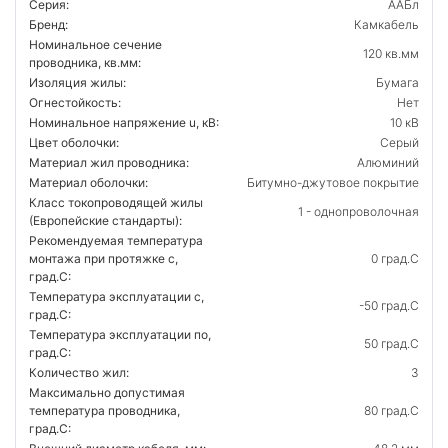
Серия:
ААБл
Бренд:
Камкабель
Номинальное сечение
120 кв.мм
проводника, кв.мм:
Изоляция жилы:
Бумага
Огнестойкость:
Нет
Номинальное напряжение u, кВ:
10 кВ
Цвет оболочки:
Серый
Материал жил проводника:
Алюминий
Материал оболочки:
Битумно-джутовое покрытие
Класс токопроводящей жилы
1 - однопроволочная
(Европейские стандарты):
Рекомендуемая температура
монтажа при протяжке с,
0 град.C
град.C:
Температура эксплуатации с,
-50 град.C
град.C:
Температура эксплуатации по,
50 град.C
град.C:
Количество жил:
3
Максимально допустимая
температура проводника,
80 град.C
град.C: