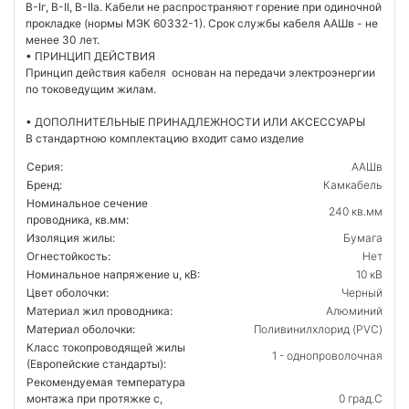
В-Iг, В-II, В-IIа. Кабели не распространяют горение при одиночной
прокладке (нормы МЭК 60332-1). Срок службы кабеля ААШв - не
менее 30 лет.
• ПРИНЦИП ДЕЙСТВИЯ
Принцип действия кабеля основан на передачи электроэнергии
по токоведущим жилам.
• ДОПОЛНИТЕЛЬНЫЕ ПРИНАДЛЕЖНОСТИ ИЛИ АКСЕССУАРЫ
В стандартною комплектацию входит само изделие
Серия:
ААШв
Бренд:
Камкабель
Номинальное сечение
240 кв.мм
проводника, кв.мм:
Изоляция жилы:
Бумага
Огнестойкость:
Нет
Номинальное напряжение u, кВ:
10 кВ
Цвет оболочки:
Черный
Материал жил проводника:
Алюминий
Материал оболочки:
Поливинилхлорид (PVC)
Класс токопроводящей жилы
1 - однопроволочная
(Европейские стандарты):
Рекомендуемая температура
монтажа при протяжке с,
0 град.C