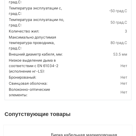
град.C:
Температура эксплуатации с,
-50 град.C
град.C:
Температура эксплуатации по,
50 град.C
град.C:
Количество жил:
3
Максимально допустимая
температура проводника,
80 град.C
град.C:
Внешний диаметр кабеля, мм:
53.5 мм
Низкое выделение дыма в
соответствии с EN 61034-2
Нет
(исполнение нг-LS):
Бронированый:
Нет
Свинцовая оболочка:
Нет
Волоконно-оптические
Нет
элементы:
Сопутствующие товары
Бирка кабельная маркировочная