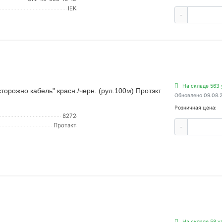
IEK
-
На складе 563 
орожно кабель" красн./черн. (рул.100м) Протэкт
Обновлено 09.08.
Розничная цена:
8272
Протэкт
-
На складе 58 у