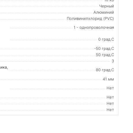
Черный
Алюминий
Поливинилхлорид (PVC)
1 - однопроволочная
0 град.C
-50 град.C
50 град.C
3
ика,
80 град.C
41 мм
Нет
Нет
Нет
Нет