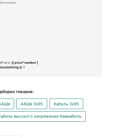
Экономия
Итого:
{{ price*number |
localeString }}
дборки товаров:
ААШв
ААШв 3x95
Кабель 3x95
Кабель высокого напряжения Камкабель