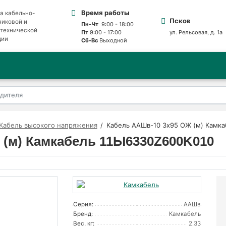
Время работы
а кабельно-
Псков
никовой и
Пн-Чт
9:00 - 18:00
отехнической
Пт
9:00 - 17:00
ул. Рельсовая, д. 1а
ции
Сб-Вс
Выходной
Кабель высокого напряжения
Кабель ААШв-10 3х95 ОЖ (м) Камк
 (м) Камкабель 11Ы6330Z600K010
Серия:
ААШв
Бренд:
Камкабель
Вес, кг:
2.33