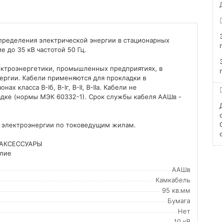
пределения электрической энергии в стационарных
е до 35 кВ частотой 50 Гц.
ектроэнергетики, промышленных предприятиях, в
ергии. Кабели применяются для прокладки в
класса В-Iб, В-Iг, В-II, В-IIа. Кабели не
дке (нормы МЭК 60332-1). Срок службы кабеля ААШв -
и электроэнергии по токоведущим жилам.
АКСЕССУАРЫ
елие
ААШв
Камкабель
95 кв.мм
Бумага
Нет
10 кВ