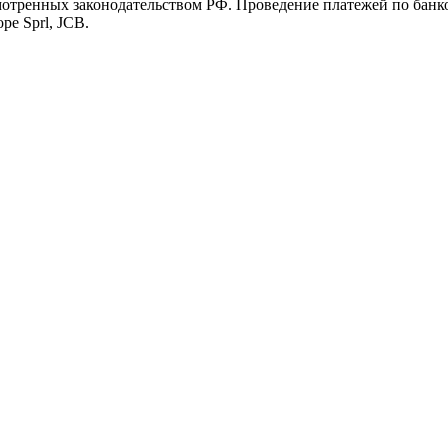
мотренных законодательством РФ. Проведение платежей по банко
pe Sprl, JCB.