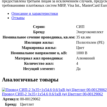
предоставлена третьим лицам за исключением случаев, предус
требованиями платёжных систем МИР, Visa Int., MasterCard Euro
Описание и характеристики
Отзывы
Серия:
СИП
Бренд:
Энергокомплект
Номинальное сечение проводника, кв.мм:
35 кв.мм
Изоляция жилы:
Полиэтилен (PE)
Маркировка жилы:
Цвет
Номинальное напряжение u, кВ:
1000 В
Материал жил проводника:
Алюминий
Количество жил:
4
Несущий элемент:
Да
Аналогичные товары
Провод СИП-2 3х35+1х54.6 0.6/1кВ (м) Цветлит 00-00129062
Артикул:
00-00129062
Бренд:
Цветлит