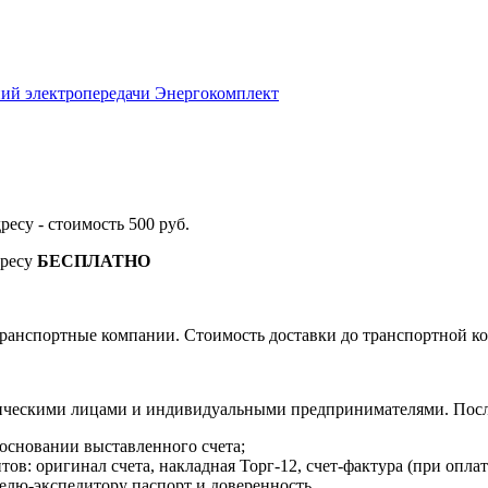
ий электропередачи Энергокомплект
дресу - стоимость 500 руб.
дресу
БЕСПЛАТНО
ранспортные компании. Стоимость доставки до транспортной ко
ическими лицами и индивидуальными предпринимателями. После
 основании выставленного счета;
в: оригинал счета, накладная Торг-12, счет-фактура (при оплат
елю-экспедитору паспорт и доверенность.