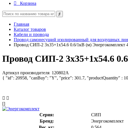
Корзина
Главная
Каталог товаров
Кабели и провода
Провод самонесущий изолированный для воздушных лин
Провод СИП-2 3х35+1х54.6 0.6/1кВ (м) Энергокомплект 
Провод СИП-2 3х35+1х54.6 0.6
Артикул производителя
120802А
{ "id": 20958, "canBuy": "Y", "price": 301.7, "productQuantity" : 1
[]
Серия:
СИП
Бренд:
Энергокомплект
Вес, кг:
0.564