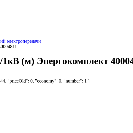
ий электропередачи
40004811
/1кВ (м) Энергокомплект 4000
044, "priceOld": 0, "economy": 0, "number": 1 }