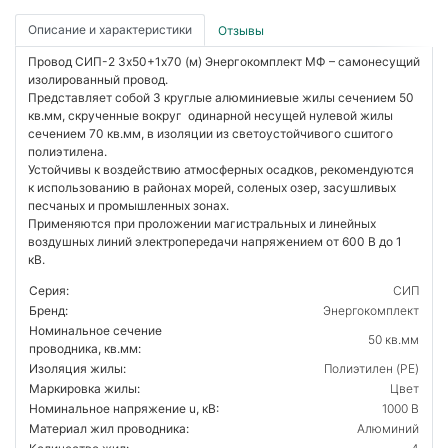
Описание и характеристики
Отзывы
Провод СИП-2 3х50+1х70 (м) Энергокомплект МФ – самонесущий
изолированный провод.
Представляет собой 3 круглые алюминиевые жилы сечением 50
кв.мм, скрученные вокруг одинарной несущей нулевой жилы
сечением 70 кв.мм, в изоляции из светоустойчивого сшитого
полиэтилена.
Устойчивы к воздействию атмосферных осадков, рекомендуются
к использованию в районах морей, соленых озер, засушливых
песчаных и промышленных зонах.
Применяются при проложении магистральных и линейных
воздушных линий электропередачи напряжением от 600 В до 1
кВ.
Серия:
СИП
Бренд:
Энергокомплект
Номинальное сечение
50 кв.мм
проводника, кв.мм:
Изоляция жилы:
Полиэтилен (PE)
Маркировка жилы:
Цвет
Номинальное напряжение u, кВ:
1000 В
Материал жил проводника:
Алюминий